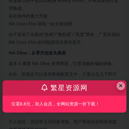
在安装过程中会自动检测 Affinity Photo，不再需要进行繁
琐集成。
多款插件的重大升级
Nik Color Efex 获取一款全新滤镜
由于添加了全新的“色相”/“饱和度”/“亮度”滑块，广受欢迎的
Nik Color Efex 的功能获得实质性提升。
Nik Dfine：从零开始改头换面
版本 6 重塑 Nik Dfine 使用界面，打造流畅的编辑体验。
此外，您现在可以保存降噪配置文件，只需点击几下即可
进行调用。
×
繁星资源网
Nik Perspective：极致理想的几何水平
Nik Perspective 现配备强大的全新 ReShape 工具，帮助您
仅需8.8元，加入会员，全网站资源一折下载！
以超高精度局部控制几何形状的变化。
不止如此：您还将见识到参考线、用户界面改进和其他提