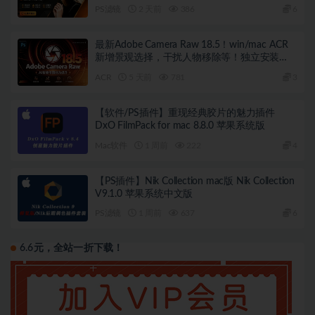
锁版 局部调色神器+预设库升级
PS滤镜
2 天前
386
6
最新Adobe Camera Raw 18.5！win/mac ACR
新增景观选择，干扰人物移除等！独立安装
版！ 赠送：Adobe DNG Converter 相机照片转
ACR
5 天前
781
3
换工具
【软件/PS插件】重现经典胶片的魅力插件
DxO FilmPack for mac 8.8.0 苹果系统版
Mac软件
1 周前
222
4
【PS插件】Nik Collection mac版 Nik Collection
V9.1.0 苹果系统中文版
PS滤镜
1 周前
637
6
6.6元，全站一折下载！