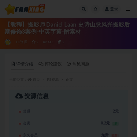
登录
全部
【教程】摄影师 Daniel Laan 史诗山脉风光摄影后
期修饰3案例-中英字幕-附素材
PS资源
2
415
2
详情介绍
评论建议
常见问题
当前位置：
首页
PS资源
正文
资源信息
普通
2元
会员
0.2元
1折
永久会员
免费
推荐