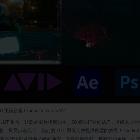
集 Cinematic Looks V2
UT 集合，让您的影片栩栩如生。50 精心打造的LUT，灵感来自电
点击几下，我们的 LUT 即可为您提供所需的效果！The Full 
意义、基本理论以及颜色分级的演变。完整视频教程，带有分步示例，向