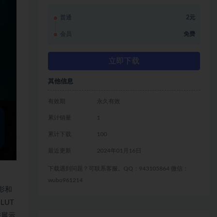
普通
2元
会员
免费
立即下载
其他信息
有效期
永久有效
累计销量
1
累计下载
100
最近更新
2024年01月16日
下载遇到问题？可联系客服。QQ：943105864 微信：
wubo961214
影和
LUT
您展示