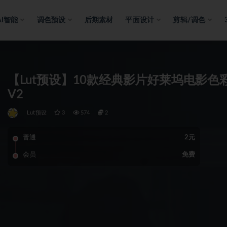
AI智能
调色预设
后期素材
平面设计
剪辑/调色
【Lut预设】10款经典影片好莱坞电影色彩模拟调
V2
Lut预设
3
574
2
普通
2元
会员
免费