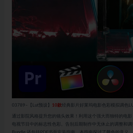
03789–【Lut预设】
10款
经典影片好莱坞电影色彩模拟调色LUT预设合
通过影院风格提升您的镜头效果！利用这个强大而独特的电影 L
电视节目中的标志性色彩。告别后期制作中无休止的调整和调整，只需
Bundle 还包括PDF书面安装指南，本指南探讨了颜色的