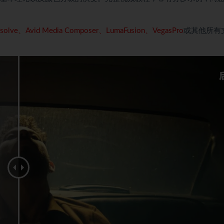
 Resolve、Avid Media Composer、LumaFusion、VegasPro
或其他所有