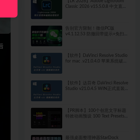
【LR 2026】Adobe Lightroom
Classic 2026 v15.5.0.8 中文直装
版
告别官方限制！微信PC版
v4.1.12.53 防撤回带提示+免扫码
多开快捷登录工具 工作生活两不
误
【软件】DaVinci Resolve Studio
for mac .v21.0.4.0 苹果系统破解
版
【软件】达芬奇 DaVinci Resolve
Studio v21.0.4.5 WIN正式直装
破解版
【PR脚本】100个创意文字标题
特效动画预设 100 Text Presets
for Premiere Pro
最强桌面整理神器StarDock