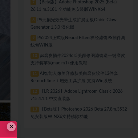
【Beta版】Adobe Photoshop 2025 (Beta)
7
26.11 m.3181 全功能免安装版WINX64
PS无损光效光晕生成扩展面板Oniric Glow
8
Generator 1.3.0 汉化版
PS2024正式版Neural Filters神经滤镜PS插件离
9
线包WIN版
ps磨皮插件2024dr5美颜修图滤镜送一键磨皮
10
支持装苹果mac m1+使用教程
AI智能人像美容修肤美白磨皮软件13件套
11
Retouch4me + 增效工具扩展 支持Win系统
【LR 2026】Adobe Lightroom Classic 2026
12
v15.4.1.1 中文直装版
【Beta版】Photoshop 2026 Beta 27.8m.3532
13
免安装版WINX6支持移除功能
×