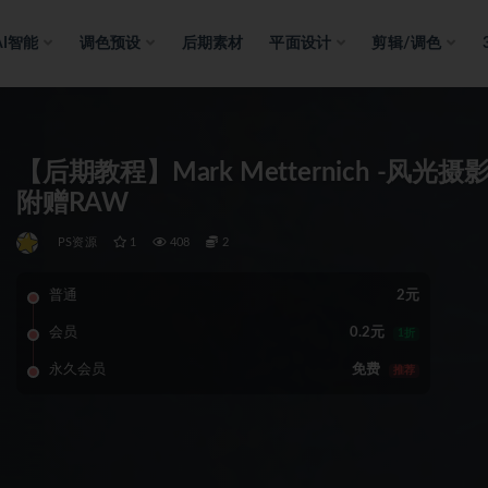
AI智能
调色预设
后期素材
平面设计
剪辑/调色
【后期教程】Mark Metternich -
附赠RAW
PS资源
1
408
2
普通
2元
会员
0.2元
1折
永久会员
免费
推荐