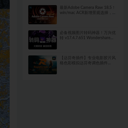
点！
最新Adobe Camera Raw 18.5！
win/mac ACR新增景观选择，干
扰人物移除等！独立安装版！ 赠
送：Adobe DNG Converter 相机
照片转换工具
必备视频图片转码神器！万兴优
转 v17.4.7.651 Wondershare
UniConverter 便携版 新增新增视
频AI增强 无需安装 解压即用
【达芬奇插件】专业电影胶片风
格色彩模拟达芬奇调色插件
RapidGrade v1.7.0 Win汉化版