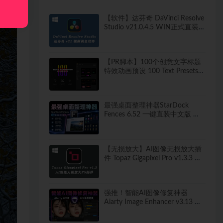
【软件】达芬奇 DaVinci Resolve
Studio v21.0.4.5 WIN正式直装
破解版
【PR脚本】100个创意文字标题
特效动画预设 100 Text Presets
for Premiere Pro
最强桌面整理神器StarDock
Fences 6.52 一键直装中文版 秒
打造清爽桌面！
【无损放大】AI图像无损放大插
件 Topaz Gigapixel Pro v1.3.3 中
文汉化版
强推！智能AI图像修复神器
Aiarty Image Enhancer v3.13 ！
win/mac 中文版来了！人脸恢复
一键模糊变清晰，无损放大去噪