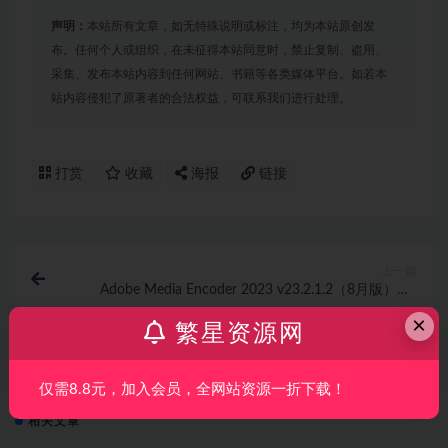
声明：
本站所有文章，如无特殊说明或标注，均为本站原创发
布。任何个人或组织，在未征得本站同意时，禁止复制、盗用、
采集、发布本站内容到任何网站、书籍等各类媒体平台。如若本
站内容侵犯了原著者的合法权益，可联系我们进行处理。
打赏
收藏
海报
链接
上一篇
Adobe Media Encoder 2023 v23.2.1.2（8月版）Me
2023 Win本版下载
×
繁星资源网
下一篇
光与影色与感高端PS影楼后期调色视频教程
仅需8.8元，加入会员，全网站资源一折下载！
相关文章