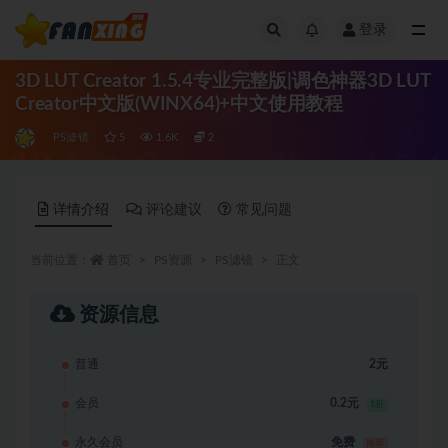
登录
全部
3D LUT Creator 1.5.4专业完整版|调色神器3D LUT
Creator中文版(WINX64)+中文使用教程
PS滤镜
5
1.6K
2
详情介绍
评论建议
常见问题
当前位置：
首页
PS资源
PS滤镜
正文
资源信息
普通
2元
会员
0.2元
1折
永久会员
免费
推荐