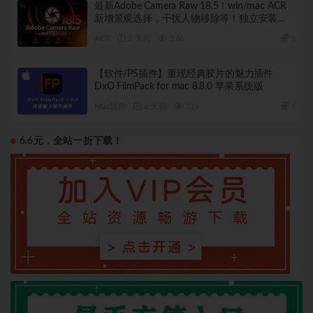
最新Adobe Camera Raw 18.5！win/mac ACR
新增景观选择，干扰人物移除等！独立安装
版！ 赠送：Adobe DNG Converter 相机照片转
ACR
2 天前
576
3
换工具
【软件/PS插件】重现经典胶片的魅力插件
DxO FilmPack for mac 8.8.0 苹果系统版
Mac软件
6 天前
219
4
6.6元，全站一折下载！