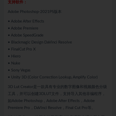
支持软件：
Adobe Photoshop-2021PS版本
• Adobe After Effects
• Adobe Premiere
• Adobe SpeedGrade
• Blackmagic Design DaVinci Resolve
• FinalCut Pro X
• Hiero
• Nuke
• Sony Vegas
• Unity 3D (Color Correction Lookup, Amplify Color)
3D Lut Creator是一款具有专业的数字图像和视频颜色分级
工具，并可以创建3DLUT文件，支持导入其他非编程序，
如Adobe Photoshop，Adobe After Effects，Adobe
Premiere Pro，DaVinci Resolve，Final Cut Pro等。