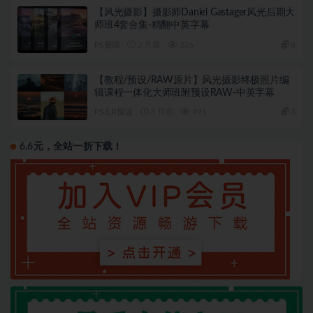
【风光摄影】摄影师Daniel Gastager风光后期大
师班4套合集-精翻中英字幕
PS资源
2 月前
326
8
【教程/预设/RAW原片】风光摄影终极照片编
辑课程一体化大师班附预设RAW-中英字幕
PS/LR预设
3 月前
491
3
6.6元，全站一折下载！