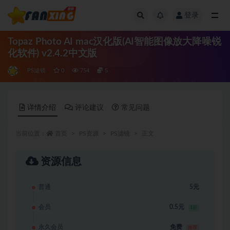
登录
全部
Topaz Photo AI mac汉化版(AI智能图像放大降噪锐
化软件) v2.4.2中文版
PS滤镜
0
754
5
详情介绍
评论建议
常见问题
当前位置：
首页
PS资源
PS滤镜
正文
资源信息
普通
5元
会员
0.5元
1折
永久会员
免费
推荐