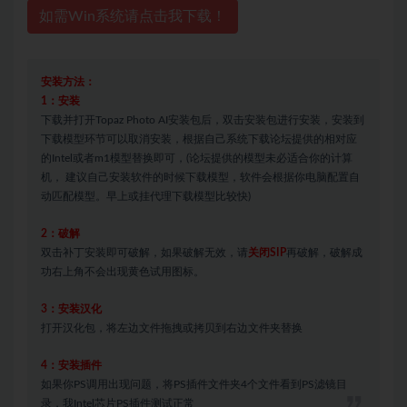
如需Win系统请点击我下载！
安装方法：
1：安装
下载并打开Topaz Photo AI安装包后，双击安装包进行安装，安装到
下载模型环节可以取消安装，根据自己系统下载论坛提供的相对应
的Intel或者m1模型替换即可，(论坛提供的模型未必适合你的计算
机， 建议自己安装软件的时候下载模型，软件会根据你电脑配置自
动匹配模型。早上或挂代理下载模型比较快)
2：破解
双击补丁安装即可破解，如果破解无效，请
关闭SIP
再破解，破解成
功右上角不会出现黄色试用图标。
3：安装汉化
打开汉化包，将左边文件拖拽或拷贝到右边文件夹替换
4：安装插件
如果你PS调用出现问题，将PS插件文件夹4个文件看到PS滤镜目
录，我Intel芯片PS插件测试正常