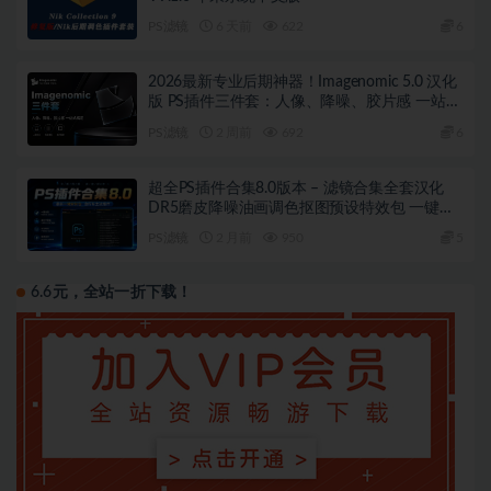
PS滤镜
6 天前
622
6
2026最新专业后期神器！Imagenomic 5.0 汉化
版 PS插件三件套：人像、降噪、胶片感 一站式
搞定！瞬间拥有专业级质感，效率翻倍
PS滤镜
2 周前
692
6
超全PS插件合集8.0版本 – 滤镜合集全套汉化
DR5磨皮降噪油画调色抠图预设特效包 一键安
装WIN版
PS滤镜
2 月前
950
5
6.6元，全站一折下载！