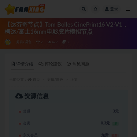
登录
全部
【达芬奇节点】Tom Bolles CinePrint16 V2-V1，
柯达/富士16mm电影胶片模拟节点
剪辑/调色
2
679
3
详情介绍
评论建议
常见问题
当前位置：
首页
剪辑/调色
正文
资源信息
普通
3元
会员
0.3元
1折
永久会员
免费
推荐