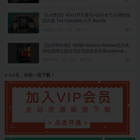
【Lut预设】60+LUT完整包+达芬奇节点调色预
设合集 The Complete LUT Bundle
Lut预设
6 月前
347
3
【达芬奇转场】400种+DaVinci Resolve达芬奇
转场通用过渡转场含音效套装合集universal-
transitions-bundle
剪辑/调色
6 月前
310
2
6.6元，全站一折下载！