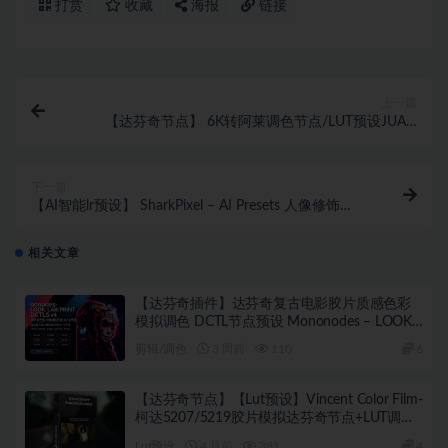
打赏
收藏
海报
链接
上一篇
【达芬奇节点】 6K转阿莱调色节点/LUT预设JUAN
MELARA-P6K2Alexa PowerGrade AND LUT v2
下一篇
【AI智能lr预设】 SharkPixel – AI Presets 人像修饰
Lightroom人工智能AI自适应预设
相关文章
【达芬奇插件】达芬奇复古电影胶片质感色彩
模拟调色 DCTL节点预设 Mononodes – LOOK /
LAB / PRINT DCTLS v4.0
剪辑/调色
3 周前
110
6
【达芬奇节点】【Lut预设】Vincent Color Film-
柯达5207/5219胶片模拟达芬奇节点+LUT调色
预设
Lut预设
4 月前
381
4