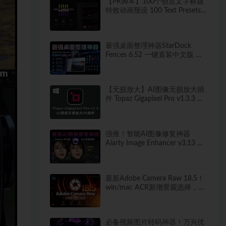
【PR脚本】100个创意文字标题
特效动画预设 100 Text Presets
for Premiere Pro
最强桌面整理神器StarDock
Fences 6.52 一键直装中文版 秒
打造清爽桌面！
【无损放大】AI图像无损放大插
件 Topaz Gigapixel Pro v1.3.3 中
文汉化版
强推！智能AI图像修复神器
Aiarty Image Enhancer v3.13 ！
win/mac 中文版来了！人脸恢复
一键模糊变清晰，无损放大去噪
点！
最新Adobe Camera Raw 18.5！
win/mac ACR新增景观选择，干
扰人物移除等！独立安装版！ 赠
送：Adobe DNG Converter 相机
照片转换工具
必备视频图片转码神器！万兴优