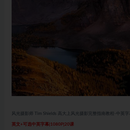
风光摄影师 Tim Shields 高大上风光摄影完整指南教程-中英
英文+可选中英字幕|1080P|20课