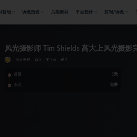
AI智能
调色预设
后期素材
平面设计
剪辑/调色
风光摄影师 Tim Shields 高大上风光
摄影教程
5
756
3
普通
3元
会员
免费