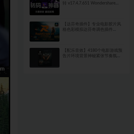
转 v17.4.7.651 Wondershare
UniConverter 便携版 新增新增视
频AI增强 无需安装 解压即用
【达芬奇插件】专业电影胶片风
格色彩模拟达芬奇调色插件
RapidGrade v1.7.0 Win汉化版
【配乐音效】4180个电影游戏预
告片环境背景神秘紧张节奏氛围
配乐音效 Keepforest –
WILDHUNT: Savage Ritual
Tension