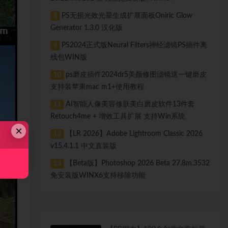
PS无损光效光晕生成扩展面板Oniric Glow
8
Generator 1.3.0 汉化版
PS2024正式版Neural Filters神经滤镜PS插件离
9
线包WIN版
ps磨皮插件2024dr5美颜修图滤镜送一键磨皮
10
支持装苹果mac m1+使用教程
AI智能人像美容修肤美白磨皮软件13件套
11
Retouch4me + 增效工具扩展 支持Win系统
×
【LR 2026】Adobe Lightroom Classic 2026
12
v15.4.1.1 中文直装版
【Beta版】Photoshop 2026 Beta 27.8m.3532
13
免安装版WINX6支持移除功能