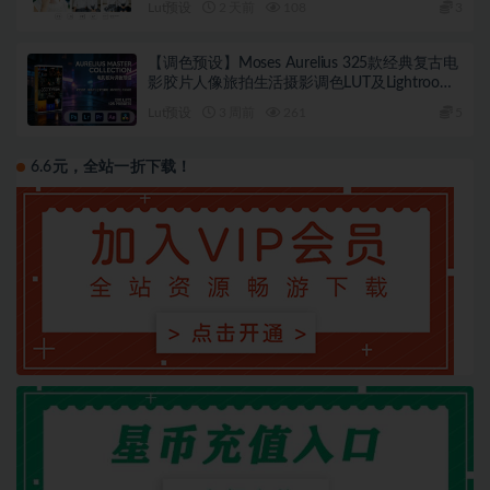
Lut预设
2 天前
108
3
【调色预设】Moses Aurelius 325款经典复古电
影胶片人像旅拍生活摄影调色LUT及Lightroom
预设 Aurelius Master Collection – 200 LUTs &
Lut预设
3 周前
261
5
125 Presets
6.6元，全站一折下载！