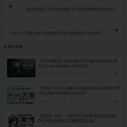
上一篇
【配乐音效】115种欧洲夏天户外鸟兽蝉鸣雷雨热风大
自然环境无损音效 Seasons of Earth – European
Summer
下一篇
【软件】草图大师专业建筑3D设计建模软件 SketchUp
Pro 2024 v24.0.484 Win中文版
相关文章
【PS/LR预设】34款电影胶片Lightroom调色预
设 Forrest Mankins FM FILM
PS/LR预设
22 小时前
53
3
【预设】海边人像夏日清新Lightroom预设FCPX
手机滤镜PR调色PS剪映LUT
Lut预设
1 天前
117
3
【预设】仿初一儿童胶片日系通透自然光滤镜
PS/LR预设剪映LUT像素蛋糕滤镜