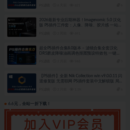
PS滤镜
6 天前
621
6
2026最新专业后期神器！Imagenomic 5.0 汉化
版 PS插件三件套：人像、降噪、胶片感 一站式
搞定！瞬间拥有专业级质感，效率翻倍
PS滤镜
2 周前
691
6
超全PS插件合集8.0版本 – 滤镜合集全套汉化
DR5磨皮降噪油画调色抠图预设特效包 一键安
装WIN版
PS滤镜
2 月前
948
5
【PS插件】全新 Nik Collection win v9.0.0.11 闪
退修复版 无需联网 PS插件套装中文解锁版 局
部调色神器+预设库升级
PS滤镜
2 月前
1.3K
6
6.6元，全站一折下载！