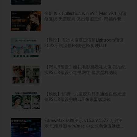
全新 Nik Collection win v9.1 Mac v9.1 闪退
修复版 无需联网 又出修图王炸 PS插件套装
中文解锁版 局部调色神器+预设库升级
【预设】海边人像夏日清新Lightroom预设
FCPX手机滤镜PR调色PS剪映LUT
【PS/LR预设】婚礼电影感婚礼人像 跟拍纪
实PS/LR预设小红书网红 像素蛋糕滤镜
【预设】仿初一儿童胶片日系通透自然光滤
镜PS/LR预设剪映LUT像素蛋糕滤镜
EdrawMax 亿图图示 v15.2.9.1577 万兴图
示 思维导图 win/mac 中文绿色免激活版
260+图表类型，导出无水印！