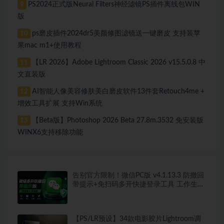
PS2024正式版Neural Filters神经滤镜PS插件离线包WIN
9
版
ps磨皮插件2024dr5美颜修图滤镜送一键磨皮 支持装苹
10
果mac m1+使用教程
【LR 2026】Adobe Lightroom Classic 2026 v15.5.0.8 中
11
文直装版
AI智能人像美容修肤美白磨皮软件13件套Retouch4me +
12
增效工具扩展 支持Win系统
【Beta版】Photoshop 2026 Beta 27.8m.3532 免安装版
13
WINX6支持移除功能
告别官方限制！微信PC版 v4.1.13.3 防撤回
带提示+免扫码多开快捷登录工具 工作生活
两不误
【PS/LR预设】34款电影胶片Lightroom调