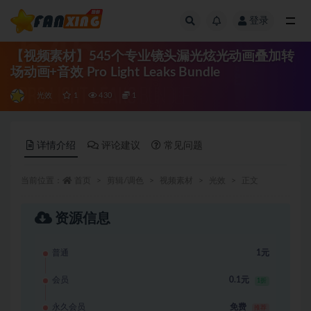
登录
全部
【视频素材】545个专业镜头漏光炫光动画叠加转
场动画+音效 Pro Light Leaks Bundle
光效
1
430
1
详情介绍
评论建议
常见问题
当前位置：
首页
剪辑/调色
视频素材
光效
正文
资源信息
普通
1元
会员
0.1元
1折
永久会员
免费
推荐