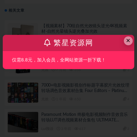
呻吟无损音效 Boom Library – Alien Life
相关文章
【视频素材】70组自然光效镜头逆光4K视频素
材-自然光晕镜头逆光叠加光效
×
光效
6 月前
354
1
繁星资源网
【视频素材】120种烟花礼花视频剪辑叠加4K
仅需8.8元，加入会员，全网站资源一折下载！
视频素材组合包
光效
7 月前
356
3
7000+电影视频影视创作标题字幕胶片光效纹理
转场调色音效素材合集 Four Editors – Platinum
Bundle：Our Entire Collection (All-in-One)
光效
1 年前
650
4
7000+
Paramount Motion 终极电影视频制作音效音乐
转场LUT调色视频素材合集包 ULTIMATE
Filmmaker Bundle
Lut预设
2 年前
617
2