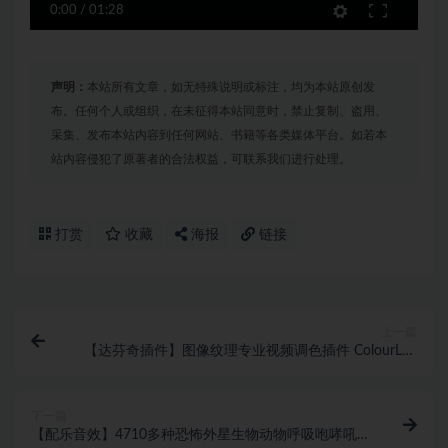
0:00
/
01:28
声明：
本站所有文章，如无特殊说明或标注，均为本站原创发
布。任何个人或组织，在未征得本站同意时，禁止复制、盗用、
采集、发布本站内容到任何网站、书籍等各类媒体平台。如若本
站内容侵犯了原著者的合法权益，可联系我们进行处理。
打赏
收藏
海报
链接
上一篇
【达芬奇插件】图像纹理专业视频调色插件 ColourLab
– Colour Pro v3.0.1 Win汉化版
下一篇
【配乐音效】4710多种恐怖外星生物动物呼吸咆哮吼叫