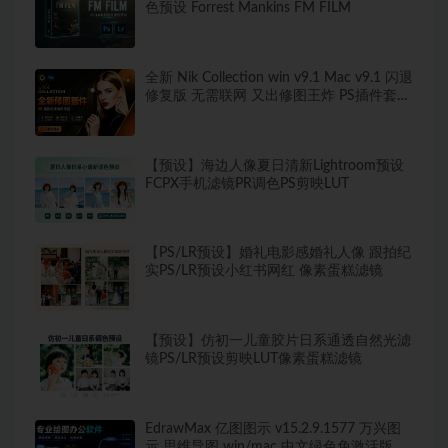
色预设 Forrest Mankins FM FILM
全新 Nik Collection win v9.1 Mac v9.1 闪退
修复版 无需联网 又出修图王炸 PS插件套装
中文解锁版 局部调色神器+预设库升级
【预设】海边人像夏日清新Lightroom预设
FCPX手机滤镜PR调色PS剪映LUT
【PS/LR预设】婚礼电影感婚礼人像 跟拍纪
实PS/LR预设小红书网红 像素蛋糕滤镜
【预设】仿初一儿童胶片日系通透自然光滤
镜PS/LR预设剪映LUT像素蛋糕滤镜
EdrawMax 亿图图示 v15.2.9.1577 万兴图
示 思维导图 win/mac 中文绿色免激活版