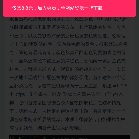
它们也被设计为在等级的 Polychromic LUT 之后与 Print
仅需8.8元，加入会员，全网站资源一折下载！
Split Tones 结合使用，以创建非常多样化的外观，这些外
观相当熟悉的电影般的吸引力。这些多色 LUT 的开发大部
分时间都倾向于非常柯达的方向，包含熟悉的原色、次色
和三色，以及受摄影对光的反应启发的色彩密度。经常但
并非总是;更深的红色，偏向桃色调的黄色，根据外观的倾
向，绿色偏暖或偏冷，蓝色从真正的蓝色到更偏青色的偏
向，当然还有经常被压扁的洋红色，更倾向于紫罗兰色或
红色。在我的电影测试中观察到的有趣之处在于，一次又
一次地出现的互补配色方案的微妙变化。所有这些都牢记
互补的心态，尽管有些也更倾向于三元主题。那里 arE 2.5
个 stips、3 个条带，以及 Triadic 构建在这里。但与往常一
样，它们首先是围绕创造令人愉悦的肤色。在这种情况
下，我经常从非常特定的色调构建主题。将此更像是一个
调色板限制或扩展的概念。本质上很微妙，但如果框架中
有很多颜色，则会产生很大的影响。