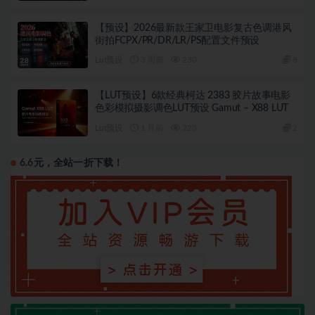
【预设】2026最新款王家卫电影复古色调港风
街拍FCPX/PR/DR/LR/PS配置文件预设
Lut预设
3 周前
230
8
【LUT预设】6款经典柯达 2383 胶片故事电影
色彩模拟摄影调色LUT预设 Gamut – X88 LUT
Lut预设
1 月前
223
2
6.6元，全站一折下载！