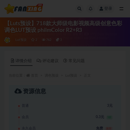
登录
全部
【Luts预设】718款大师级电影视频高级创意色彩
调色LUT预设 philmColor R2+R3
Lut预设
2
762
3
详情介绍
评论建议
常见问题
当前位置：
首页
调色预设
Lut预设
正文
资源信息
普通
3元
会员
0.3元
1折
永久会员
免费
推荐