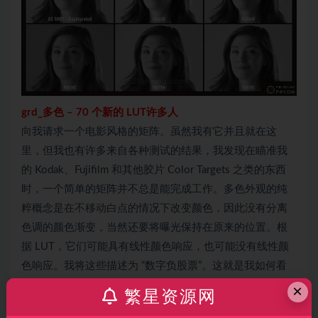
grd_
多色
–
70 个新的 LUT许多人
向我请求一个电影风格的矩阵。虽然我有它并且就在这
里，但我也有许多来自各种测试的结果，我发现在瞄准我
的 Kodak、Fujifilm 和其他胶片 Color Targets 之类的东西
时，一个简单的矩阵并不总是能完成工作。多色外观的纯
粹概念是在不移动白点的情况下改变颜色，因此没有分离
色调的颜色渐变，当然还要将曝光保持在原来的位置。根
据 LUT，它们可能具有线性颜色响应，也可能没有线性颜
色响应。我将这些描述为 “数字负股票”。这就是我如何看
待事物的方式，因为这些都遵循了几十年来我经常定义这
×
繁星资源网
个概念的指导方针。我喜欢这些单独使用时的简单性，但