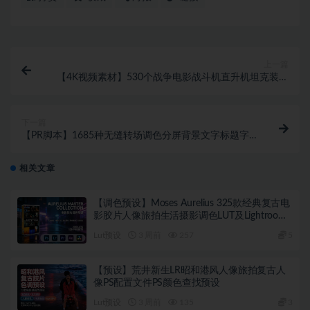
上一篇
【4K视频素材】530个战争电影战斗机直升机坦克装备
导弹炮击爆炸特效视频素材 BigFilms – WARZONE
Pack
下一篇
【PR脚本】1685种无缝转场调色分屏背景文字标题字
幕条视频特效动画预设 Gal Toolkit for Premiere Pro
v3.3
相关文章
【调色预设】Moses Aurelius 325款经典复古电
影胶片人像旅拍生活摄影调色LUT及Lightroom
预设 Aurelius Master Collection – 200 LUTs &
Lut预设
3 周前
257
5
125 Presets
【预设】荒井新生LR昭和港风人像旅拍复古人
像PS配置文件PS颜色查找预设
Lut预设
3 周前
135
3