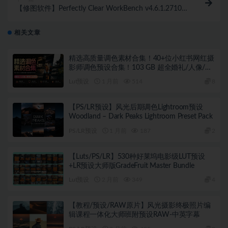
【修图软件】Perfectly Clear WorkBench v4.6.1.2710
AI智能清晰修图软件 WIN 中文版
相关文章
精选高质量调色素材合集！40+位小红书网红摄
影师调色预设合集！103 GB 超全婚礼/人像/风
光LUTS 含预设安装教程
Lut预设
1 月前
514
8
【PS/LR预设】风光后期调色Lightroom预设
Woodland – Dark Peaks Lightroom Preset Pack
PS/LR预设
1 月前
187
2
【Luts/PS/LR】530种好莱坞电影级LUT预设
+LR预设大师版GradeFruit Master Bundle
Lut预设
2 月前
349
4
【教程/预设/RAW原片】风光摄影终极照片编
辑课程一体化大师班附预设RAW-中英字幕