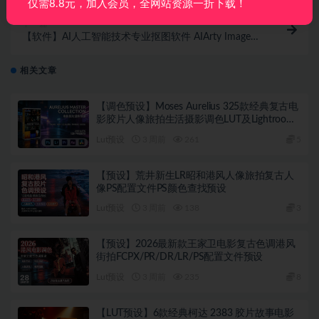
仅需8.8元，加入会员，全网站资源一折下载！
下一篇
【软件】AI人工智能技术专业抠图软件 AIArty Image
Matting v2.5 Win中文版
相关文章
【调色预设】Moses Aurelius 325款经典复古电
影胶片人像旅拍生活摄影调色LUT及Lightroom
预设 Aurelius Master Collection – 200 LUTs &
Lut预设
3 周前
261
5
125 Presets
【预设】荒井新生LR昭和港风人像旅拍复古人
像PS配置文件PS颜色查找预设
Lut预设
3 周前
138
3
【预设】2026最新款王家卫电影复古色调港风
街拍FCPX/PR/DR/LR/PS配置文件预设
Lut预设
3 周前
235
8
【LUT预设】6款经典柯达 2383 胶片故事电影