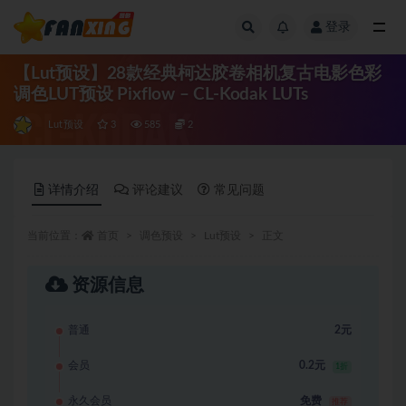
登录
全部
【Lut预设】28款经典柯达胶卷相机复古电影色彩
调色LUT预设 Pixflow – CL-Kodak LUTs
Lut预设
3
585
2
详情介绍
评论建议
常见问题
当前位置：
首页
调色预设
Lut预设
正文
资源信息
普通
2元
会员
0.2元
1折
永久会员
免费
推荐