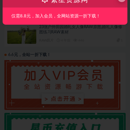
图练习素材RAW附赠效果图
RAW原片
4 年前
398
1.5
仅需8.8元，加入会员，全网站资源一折下载！
23张户外田园婚礼女人像RAW原图,婚礼人像修
图练习RAW素材
RAW原片
4 年前
446
1
6.6元，全站一折下载！