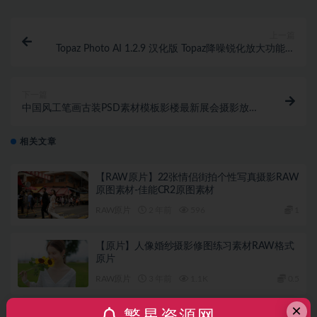
上一篇
Topaz Photo AI 1.2.9 汉化版 Topaz降噪锐化放大功能插
件+模型 WINX64
下一篇
中国风工笔画古装PSD素材模板影楼最新展会摄影放大
片
相关文章
【RAW原片】22张情侣街拍个性写真摄影RAW
原图素材-佳能CR2原图素材
RAW原片
2 年前
596
1
【原片】人像婚纱摄影修图练习素材RAW格式
原片
RAW原片
3 年前
1.1K
0.5
×
繁星资源网
24张海边度假情侣旅拍人像摄影PS精修调色修