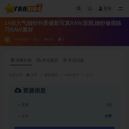
登录
全部
14张大气婚纱外景摄影写真RAW原图,婚纱修图练
习RAW素材
RAW原片
1
671
1
详情介绍
评论建议
常见问题
当前位置：
首页
摄影教程
RAW原片
正文
资源信息
普通
1元
会员
免费