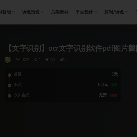
AI智能
调色预设
后期素材
平面设计
剪辑/调色
【文字识别】ocr文字识别软件pdf图片截图
Win软件
4
727
3
普通
3元
会员
0.3元
1折
永久会员
免费
推荐