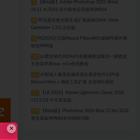
【Beta版】Adobe Photoshop 2025 (Beta)
7
26.11 m.3181 全功能免安装版WINX64
PS无损光效光晕生成扩展面板Oniric Glow
8
Generator 1.3.0 汉化版
PS2024正式版Neural Filters神经滤镜PS插件离
9
线包WIN版
ps磨皮插件2024dr5美颜修图滤镜送一键磨皮
10
支持装苹果mac m1+使用教程
AI智能人像美容修肤美白磨皮软件13件套
11
Retouch4me + 增效工具扩展 支持Win系统
【LR 2026】Adobe Lightroom Classic 2026
12
v15.5.0.8 中文直装版
【Beta版】Photoshop 2026 Beta 27.8m.3532
13
免安装版WINX6支持移除功能
×