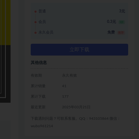
普通
3元
会员
0.3元
1折
永久会员
免费
推荐
立即下载
其他信息
有效期
永久有效
累计销量
41
累计下载
177
最近更新
2025年03月21日
下载遇到问题？可联系客服。QQ：943105864 微信：
wubo961214