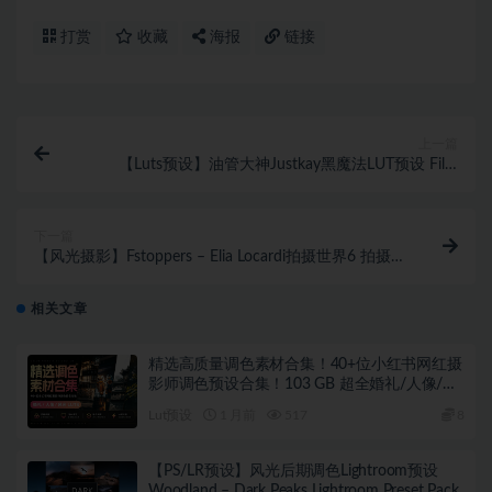
打赏
收藏
海报
链接
上一篇
【Luts预设】油管大神Justkay黑魔法LUT预设 Film
Space – Justkay Blackmagic Gen 5 LUT
下一篇
【风光摄影】Fstoppers – Elia Locardi拍摄世界6 拍摄日
本风光第二部-中英字幕+素材
相关文章
精选高质量调色素材合集！40+位小红书网红摄
影师调色预设合集！103 GB 超全婚礼/人像/风
光LUTS 含预设安装教程
Lut预设
1 月前
517
8
【PS/LR预设】风光后期调色Lightroom预设
Woodland – Dark Peaks Lightroom Preset Pack