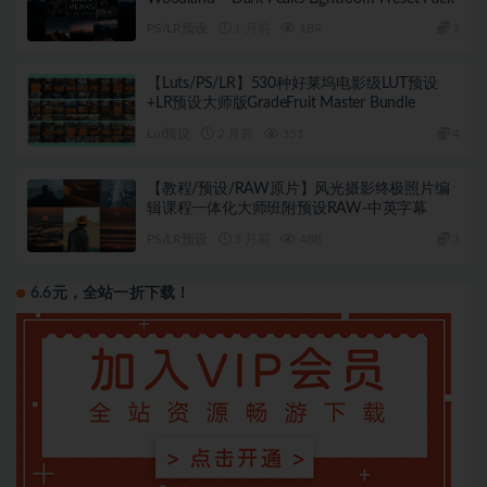
PS/LR预设
1 月前
189
2
【Luts/PS/LR】530种好莱坞电影级LUT预设
+LR预设大师版GradeFruit Master Bundle
Lut预设
2 月前
351
4
【教程/预设/RAW原片】风光摄影终极照片编
辑课程一体化大师班附预设RAW-中英字幕
PS/LR预设
3 月前
488
3
6.6元，全站一折下载！