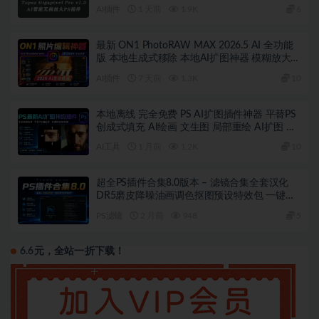
AI插件
1 天前
1.9K
6
最新 ON1 PhotoRAW MAX 2026.5 AI 全功能
版 本地生成式移除 本地AI扩图神器 模糊放大！
AI天空 滤镜调色 本地离线 完全免费
AI插件
7 天前
1.3K
10
本地离线 完全免费 PS AI扩图插件神器 平替PS
创成式填充 AI绘画 文生图 局部重绘 AI扩图 模
糊放大等！联动ComfyUI 含视频安装教程！
AI工具
1 月前
1.2K
10
超全PS插件合集8.0版本 – 滤镜合集全套汉化
DR5磨皮降噪油画调色抠图预设特效包 一键安
装WIN版
PS滤镜
2 月前
948
5
6.6元，全站一折下载！