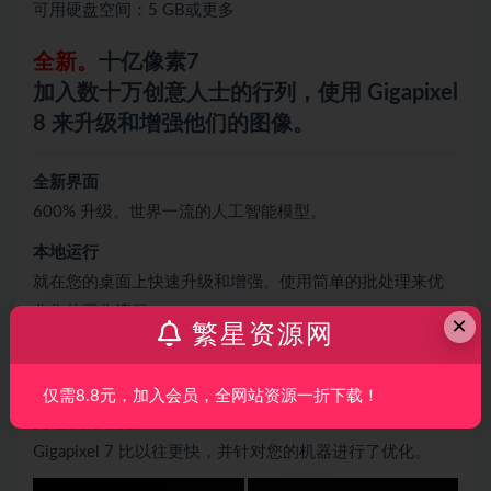
可用硬盘空间：5 GB或更多
全新。
十亿像素7
加入数十万创意人士的行列，使用 Gigapixel
8 来升级和增强他们的图像。
全新界面
600% 升级。世界一流的人工智能模型。
本地运行
就在您的桌面上快速升级和增强。使用简单的批处理来优
化您的工作流程。
×
繁星资源网
高级人工智能模型
五年多的高级人工智能训练使 Gigapixel 7 成为同类最佳。
仅需8.8元，加入会员，全网站资源一折下载！
闪电般的速度
Gigapixel 7 比以往更快，并针对您的机器进行了优化。