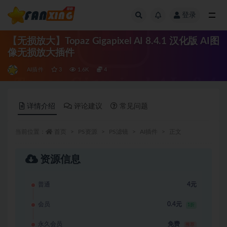
登录
全部
【无损放大】Topaz Gigapixel AI 8.4.1 汉化版 AI图
像无损放大插件
AI插件
3
1.6K
4
详情介绍
评论建议
常见问题
当前位置：
首页
PS资源
PS滤镜
AI插件
正文
资源信息
普通
4元
会员
0.4元
1折
永久会员
免费
推荐