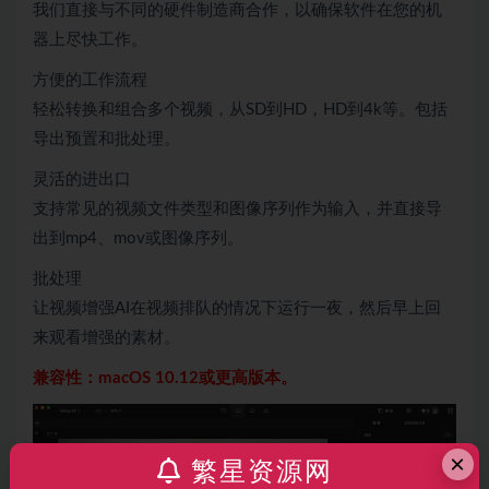
我们直接与不同的硬件制造商合作，以确保软件在您的机
器上尽快工作。
方便的工作流程
轻松转换和组合多个视频，从SD到HD，HD到4k等。包括
导出预置和批处理。
灵活的进出口
支持常见的视频文件类型和图像序列作为输入，并直接导
出到mp4、mov或图像序列。
批处理
让视频增强AI在视频排队的情况下运行一夜，然后早上回
来观看增强的素材。
兼容性：macOS 10.12或更高版本。
×
繁星资源网