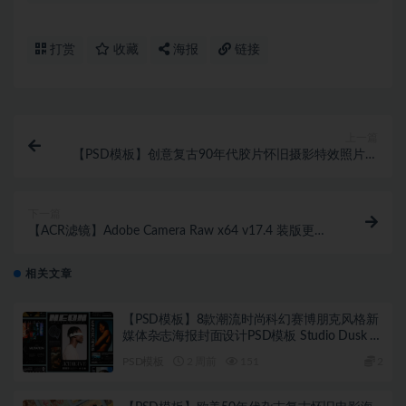
打赏
收藏
海报
链接
上一篇
【PSD模板】创意复古90年代胶片怀旧摄影特效照片划
痕纹理生成PSD模板 Timeless Haze Effect
下一篇
【ACR滤镜】Adobe Camera Raw x64 v17.4 装版更新
WIN版本
相关文章
【PSD模板】8款潮流时尚科幻赛博朋克风格新
媒体杂志海报封面设计PSD模板 Studio Dusk –
Cyber Posters
PSD模板
2 周前
151
2