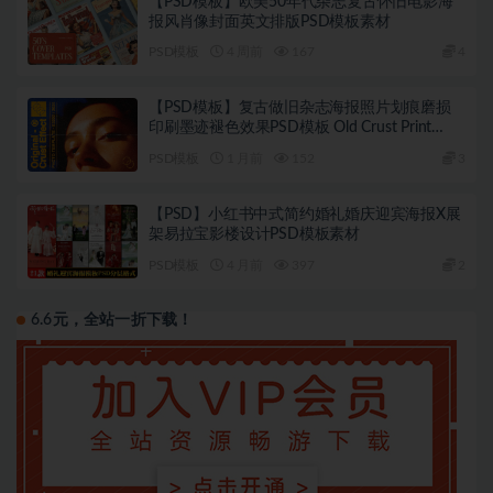
【PSD模板】欧美50年代杂志复古怀旧电影海
报风肖像封面英文排版PSD模板素材
PSD模板
4 周前
167
4
【PSD模板】复古做旧杂志海报照片划痕磨损
印刷墨迹褪色效果PSD模板 Old Crust Print
Effect
PSD模板
1 月前
152
3
【PSD】小红书中式简约婚礼婚庆迎宾海报X展
架易拉宝影楼设计PSD模板素材
PSD模板
4 月前
397
2
6.6元，全站一折下载！