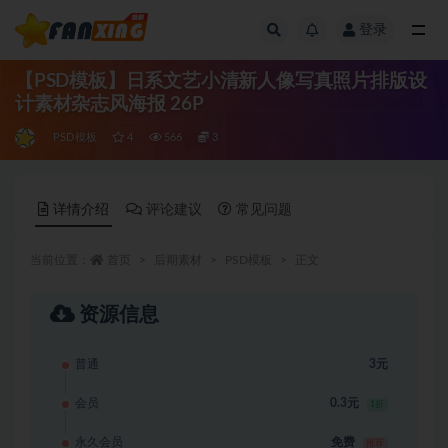
登录
全部
【PSD模板】日系文艺小清新人像写真照片排版设
计素材杂志风海报 26P
PSD模板
4
566
3
详情介绍
评论建议
常见问题
当前位置：
首页
后期素材
PSD模板
正文
资源信息
普通
3元
会员
0.3元
1折
永久会员
免费
推荐