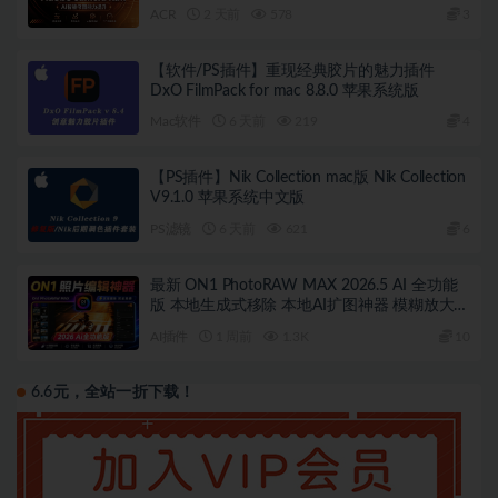
版！ 赠送：Adobe DNG Converter 相机照片转
ACR
2 天前
578
3
换工具
【软件/PS插件】重现经典胶片的魅力插件
DxO FilmPack for mac 8.8.0 苹果系统版
Mac软件
6 天前
219
4
【PS插件】Nik Collection mac版 Nik Collection
V9.1.0 苹果系统中文版
PS滤镜
6 天前
621
6
最新 ON1 PhotoRAW MAX 2026.5 AI 全功能
版 本地生成式移除 本地AI扩图神器 模糊放大！
AI天空 滤镜调色 本地离线 完全免费
AI插件
1 周前
1.3K
10
6.6元，全站一折下载！