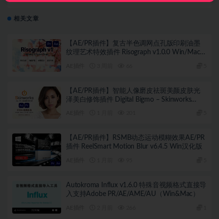
Beauty Box v6.0 Win汉化版
相关文章
【AE/PR插件】复古半色调网点孔版印刷油墨
纹理艺术特效插件 Risograph v1.0.0 Win/Mac
汉化版
AE插件
3 周前
66
5
【AE/PR插件】智能人像磨皮祛斑美颜皮肤光
泽美白修饰插件 Digital Bigmo – Skinworks
2026.1.1 Win/Mac汉化版
AE插件
1 月前
201
5
【AE/PR插件】RSMB动态运动模糊效果AE/PR
插件 ReelSmart Motion Blur v6.4.5 Win汉化版
AE插件
1 月前
95
5
Autokroma Influx v1.6.0 特殊音视频格式直接导
入支持Adobe PR/AE/AME/AU（Win&Mac）
AE插件
2 月前
266
1