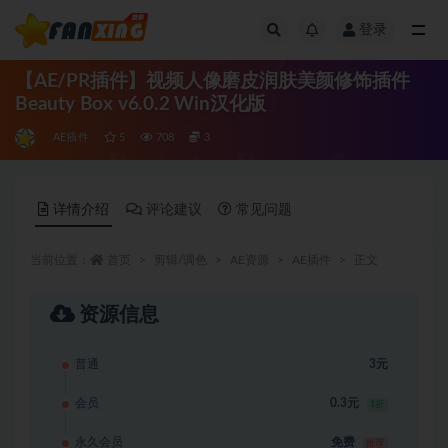
登录
全部
【AE/PR插件】视频人像磨皮润肤美颜修饰插件
Beauty Box v6.0.2 Win汉化版
AE插件
5
708
3
详情介绍
评论建议
常见问题
当前位置：
首页
剪辑/调色
AE资源
AE插件
正文
资源信息
普通
3元
会员
0.3元
1折
永久会员
免费
推荐