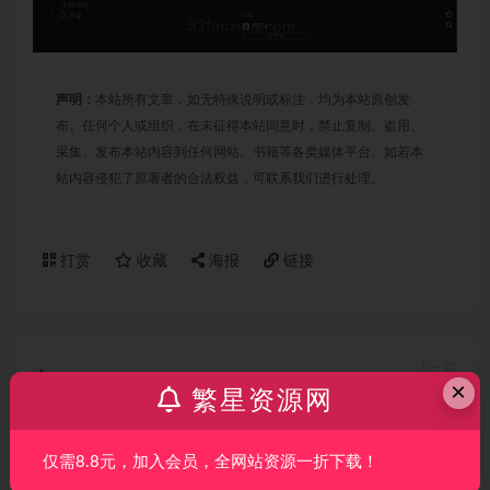
声明：
本站所有文章，如无特殊说明或标注，均为本站原创发
布。任何个人或组织，在未征得本站同意时，禁止复制、盗用、
采集、发布本站内容到任何网站、书籍等各类媒体平台。如若本
站内容侵犯了原著者的合法权益，可联系我们进行处理。
打赏
收藏
海报
链接
上一篇
×
【PS/LR插件】AI人工智能人像修饰插件 Skylum
繁星资源网
Aperty 1.4.0 for mac 中文版
下一篇
仅需8.8元，加入会员，全网站资源一折下载！
【达芬奇插件】视频人像磨皮润肤美颜修饰OFX插件