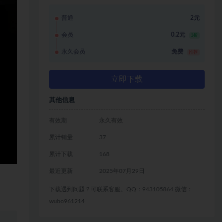
普通
2元
会员
0.2元
1折
永久会员
免费
推荐
立即下载
其他信息
有效期
永久有效
累计销量
37
累计下载
168
最近更新
2025年07月29日
下载遇到问题？可联系客服。QQ：943105864 微信：
wubo961214