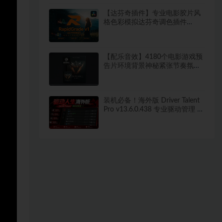
【达芬奇插件】专业电影胶片风
格色彩模拟达芬奇调色插件
RapidGrade v1.7.0 Win汉化版
【配乐音效】4180个电影游戏预
告片环境背景神秘紧张节奏氛围
配乐音效 Keepforest –
WILDHUNT: Savage Ritual
Tension
装机必备！海外版 Driver Talent
Pro v13.6.0.438 专业驱动管理 告
别广告烦恼 绿色便携免安装版