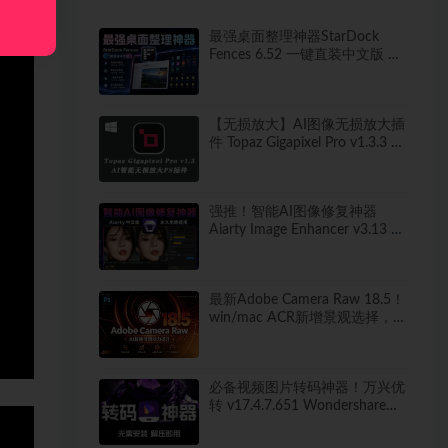
最强桌面整理神器StarDock
Fences 6.52 一键直装中文版 秒
打造清爽桌面！
【无损放大】AI图像无损放大插
件 Topaz Gigapixel Pro v1.3.3 中
文汉化版
强推！智能AI图像修复神器
Aiarty Image Enhancer v3.13 ！
win/mac 中文版来了！人脸恢复
一键模糊变清晰，无损放大去噪
点！
最新Adobe Camera Raw 18.5！
win/mac ACR新增景观选择，干
扰人物移除等！独立安装版！ 赠
送：Adobe DNG Converter 相机
照片转换工具
必备视频图片转码神器！万兴优
转 v17.4.7.651 Wondershare
UniConverter 便携版 新增新增视
频AI增强 无需安装 解压即用