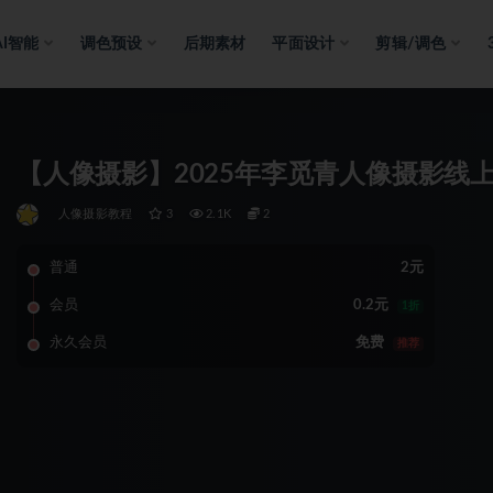
AI智能
调色预设
后期素材
平面设计
剪辑/调色
【人像摄影】2025年李觅青人像摄影线
人像摄影教程
3
2.1K
2
普通
2元
会员
0.2元
1折
永久会员
免费
推荐