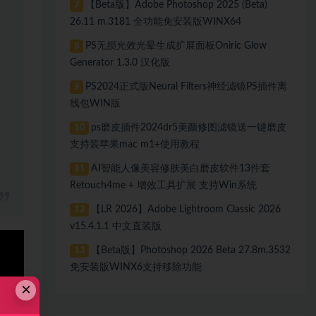
【Beta版】Adobe Photoshop 2025 (Beta)
7
26.11 m.3181 全功能免安装版WINX64
PS无损光效光晕生成扩展面板Oniric Glow
8
Generator 1.3.0 汉化版
PS2024正式版Neural Filters神经滤镜PS插件离
9
线包WIN版
ps磨皮插件2024dr5美颜修图滤镜送一键磨皮
10
支持装苹果mac m1+使用教程
AI智能人像美容修肤美白磨皮软件13件套
11
Retouch4me + 增效工具扩展 支持Win系统
【LR 2026】Adobe Lightroom Classic 2026
12
v15.4.1.1 中文直装版
【Beta版】Photoshop 2026 Beta 27.8m.3532
13
免安装版WINX6支持移除功能
×