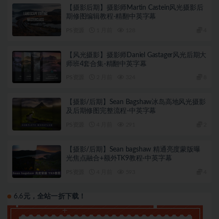
【摄影后期】摄影师Martin Castein风光摄影后
期修图编辑教程-精翻中英字幕
PS资源
1 月前
128
4
【风光摄影】摄影师Daniel Gastager风光后期大
师班4套合集-精翻中英字幕
PS资源
2 月前
324
8
【摄影/后期】Sean Bagshaw冰岛高地风光摄影
及后期修图完整流程-中英字幕
PS资源
4 月前
291
2
【摄影/后期】Sean bagshaw 精通亮度蒙版曝
光焦点融合+额外TK9教程-中英字幕
PS资源
4 月前
593
4
6.6元，全站一折下载！