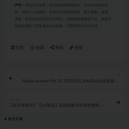
声明：
本站所有文章，如无特殊说明或标注，均为本站原创发
布。任何个人或组织，在未征得本站同意时，禁止复制、盗用、
采集、发布本站内容到任何网站、书籍等各类媒体平台。如若本
站内容侵犯了原著者的合法权益，可联系我们进行处理。
打赏
收藏
海报
链接
上一篇
Adobe Acrobat Pro DC 2025.001.20630(x64)直装版-无
需破解
下一篇
【达芬奇教程】【Lut预设】高端电影分级调色教程
+LUT+节点 +灰片Reilin Joey – The Secret Sauce
相关文章