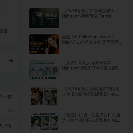
、
【PS/LR预设】34款电影胶片
Lightroom调色预设 Forrest
Mankins FM FILM
链接
全新 Nik Collection win v9.1
Mac v9.1 闪退修复版 无需联网
又出修图王炸 PS插件套装中文解
锁版 局部调色神器+预设库升级
【预设】海边人像夏日清新
Lightroom预设FCPX手机滤镜PR
调色PS剪映LUT
【PS/LR预设】婚礼电影感婚礼
人像 跟拍纪实PS/LR预设小红书
0种手部
网红 像素蛋糕滤镜
2
【预设】仿初一儿童胶片日系通
透自然光滤镜PS/LR预设剪映LUT
光学点光
像素蛋糕滤镜