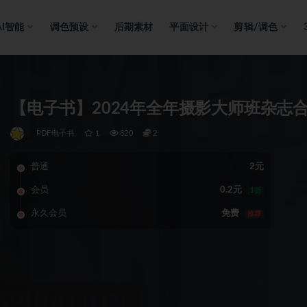
AI智能
调色预设
后期素材
平面设计
剪辑/调色
【电子书】2024年全年摄影大师班杂志合集 Photo
PDF电子书
1
820
2
普通
2元
会员
0.2元
1折
永久会员
免费
推荐