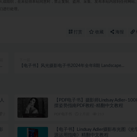
人或组织，在未征得本站同意时，禁止复制、盗用、采集、发布本站内容到任何网站
们进行处理。
打赏
收藏
海报
篇
下一篇
合集
【电子书】风光摄影电子书2024年全年8期 Landscape
ts
Photography- Full Year 2024
室人
【PDF电子书】摄影师Lindsay Adler–10
摆姿势指南PDF教程-精翻中文教程
2
PDF电子书
2 月前
213
影
【电子书】Lindsay Adler摄影布光图《
源运用指南》精翻中文教程