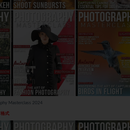
asterclass 2024
F格式