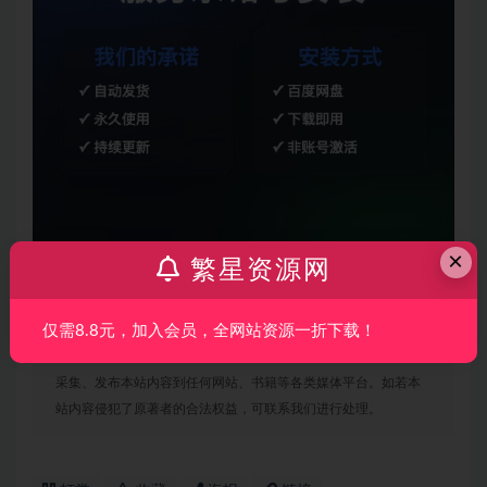
×
繁星资源网
仅需8.8元，加入会员，全网站资源一折下载！
声明：
本站所有文章，如无特殊说明或标注，均为本站原创发
布。任何个人或组织，在未征得本站同意时，禁止复制、盗用、
采集、发布本站内容到任何网站、书籍等各类媒体平台。如若本
站内容侵犯了原著者的合法权益，可联系我们进行处理。