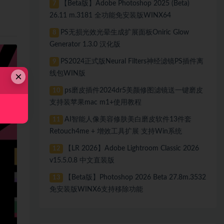
【Beta版】Adobe Photoshop 2025 (Beta)
7
26.11 m.3181 全功能免安装版WINX64
PS无损光效光晕生成扩展面板Oniric Glow
8
Generator 1.3.0 汉化版
PS2024正式版Neural Filters神经滤镜PS插件离
9
×
线包WIN版
ps磨皮插件2024dr5美颜修图滤镜送一键磨皮
10
支持装苹果mac m1+使用教程
AI智能人像美容修肤美白磨皮软件13件套
11
Retouch4me + 增效工具扩展 支持Win系统
【LR 2026】Adobe Lightroom Classic 2026
12
v15.5.0.8 中文直装版
【Beta版】Photoshop 2026 Beta 27.8m.3532
13
免安装版WINX6支持移除功能