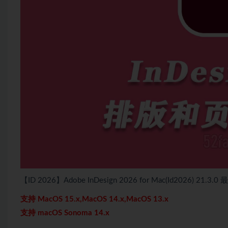
【ID 2026】Adobe InDesign 2026 for Mac(Id2026) 21.
支持 MacOS 15.x,MacOS 14.x,MacOS 13.x
支持 macOS Sonoma 14.x