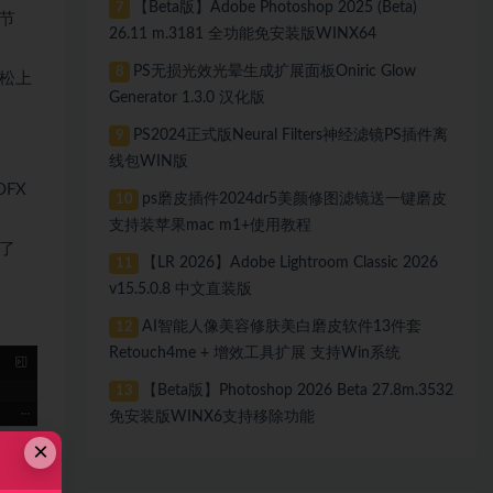
【Beta版】Adobe Photoshop 2025 (Beta)
7
节
26.11 m.3181 全功能免安装版WINX64
PS无损光效光晕生成扩展面板Oniric Glow
8
松上
Generator 1.3.0 汉化版
PS2024正式版Neural Filters神经滤镜PS插件离
9
线包WIN版
FX
ps磨皮插件2024dr5美颜修图滤镜送一键磨皮
10
支持装苹果mac m1+使用教程
了
【LR 2026】Adobe Lightroom Classic 2026
11
v15.5.0.8 中文直装版
AI智能人像美容修肤美白磨皮软件13件套
12
Retouch4me + 增效工具扩展 支持Win系统
【Beta版】Photoshop 2026 Beta 27.8m.3532
13
免安装版WINX6支持移除功能
×