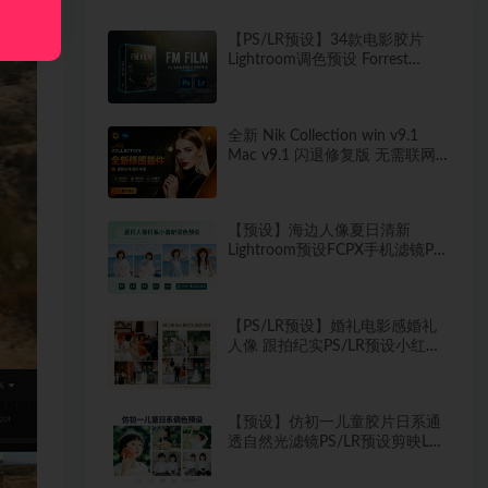
【PS/LR预设】34款电影胶片
Lightroom调色预设 Forrest
Mankins FM FILM
全新 Nik Collection win v9.1
Mac v9.1 闪退修复版 无需联网
又出修图王炸 PS插件套装中文解
锁版 局部调色神器+预设库升级
【预设】海边人像夏日清新
Lightroom预设FCPX手机滤镜PR
调色PS剪映LUT
【PS/LR预设】婚礼电影感婚礼
人像 跟拍纪实PS/LR预设小红书
网红 像素蛋糕滤镜
【预设】仿初一儿童胶片日系通
透自然光滤镜PS/LR预设剪映LUT
像素蛋糕滤镜