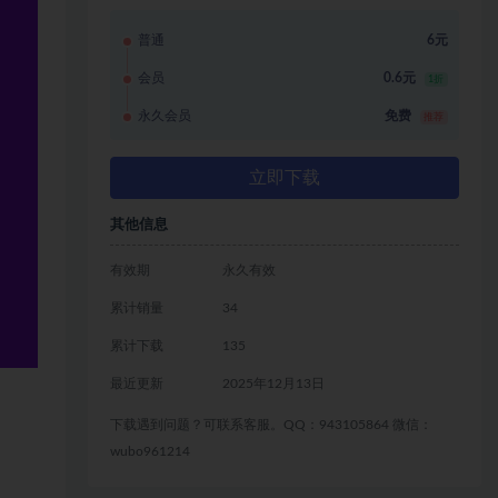
普通
6元
会员
0.6元
1折
永久会员
免费
推荐
立即下载
其他信息
有效期
永久有效
累计销量
34
累计下载
135
最近更新
2025年12月13日
下载遇到问题？可联系客服。QQ：943105864 微信：
wubo961214