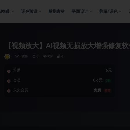
AI智能
调色预设
后期素材
平面设计
剪辑/调色
【视频放大】AI视频无损放大增强修复软件 Top
Win软件
0
929
6
普通
6元
会员
0.6元
1折
永久会员
免费
推荐