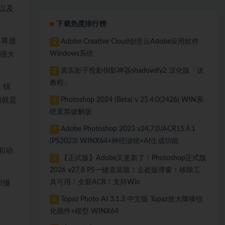
，以及
下载热度排行榜
，将放
Adobe Creative Cloud创意云Adobe应用软件
1
Windows系统
最强大
真实影子投影倒影神器shadowify2 汉化版「送
2
教程」
、锐
Photoshop 2024 (Beta) v 25.4.0(2426) WIN系
的就是
3
统直装破解版
Adobe Photoshop 2023 v24.7.0/ACR15.4.1
4
(PS2023) WINX64+神经滤镜+AI生成功能
和动
【正式版】Adobe又更新了！Photoshop正式版
5
2026 v27.8 PS一键直装版！去盗版弹窗！移除工
具可用！全新ACR！支持Win
影慢
Topaz Photo AI 3.1.3 中文版 Topaz放大降噪锐
6
化插件+模型 WINX64