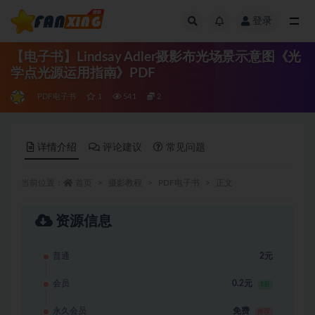
登录
全部
【电子书】Lindsay Adler摄影布光场景示意图《光
学点光源运用指南》PDF
PDF电子书
1
541
2
详情介绍
评论建议
常见问题
当前位置：
首页
摄影教程
PDF电子书
正文
资源信息
普通
2元
会员
0.2元
1折
永久会员
免费
推荐