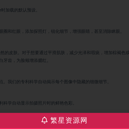
ear时加载的默认预设。
眼圈和红眼，添加探照灯，锐化细节，增强眼睛，甚至消除眯眼。
美丽，自然的皮肤。对于想要通过平滑肌肤，减少光泽和瑕疵，增加棕褐色
白牙齿，为脸颊增添腮红。
点。我们的专利科学自动揭示每个图像中隐藏的细微细节。
利科学自动显示拍摄照片时的鲜艳色彩。
繁星资源网
科学通过快速修复暗照片，为图像添加光线以及消除不必要的噪音，