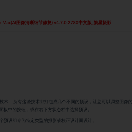
ench Mac(AI图像清晰细节修复) v4.7.0.2780中文版_繁星摄影
的自动图像校正技术 – 所有这些技术都打包成几个不同的预设，让您可以调整图像
面板中的按钮，或在右下方状态栏中选择预设。
同的预设组，每个预设组专为特定类型的摄影或校正设计而设计。