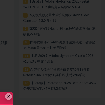
【Beta版】Adobe Photoshop 2025 (Beta)
7
26.11 m.3181 全功能免安装版WINX64
PS无损光效光晕生成扩展面板Oniric Glow
8
Generator 1.3.0 汉化版
PS2024正式版Neural Filters神经滤镜PS插件离
9
线包WIN版
ps磨皮插件2024dr5美颜修图滤镜送一键磨皮
10
或浅肤
支持装苹果mac m1+使用教程
【LR 2026】Adobe Lightroom Classic 2026
11
v15.5.0.8 中文直装版
AI智能人像美容修肤美白磨皮软件13件套
12
Retouch4me + 增效工具扩展 支持Win系统
【Beta版】Photoshop 2026 Beta 27.8m.3532
13
免安装版WINX6支持移除功能
×
自动