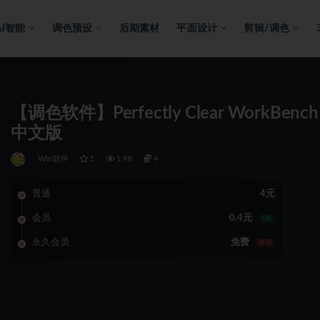
AI智能
调色预设
后期素材
平面设计
剪辑/调色
【调色软件】Perfectly Clear WorkBenc
中文版
Win软件
1
1.9K
4
普通
4元
会员
0.4元
1折
永久会员
免费
推荐