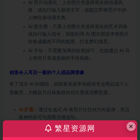
AI 照片动漫化：上传照片并选择喜欢的动漫风
格，或自行输入叙述文字，就能立即将照片中的
人物化身动漫主角。
AI 图生图：只要上传图片并选择喜欢的艺术风格
或自行输入指令，就能利用 AI 图生图技术将照片
转换成截然不同的氛围，打造梦幻场景。
AI 手绘：不需要深厚的绘画技巧，也能通过 AI 马
上将照片变成美丽的手绘风格。
创造令人耳目一新的个人或品牌形象
有了顶尖 AI 的辅助，就能更有效率地获得专业商品或个人
形象照，大幅提升目标族群的信任度或消费意愿。
AI 扩图：
通过生成式 AI 将照片往任何方向延伸，而且
延伸内容可与原图无缝连结。
×
AI 局部重绘：
只要选择想要调整的区块并输入文字叙
繁星资源网
述，就能生成出全新内容并取代原本区块。