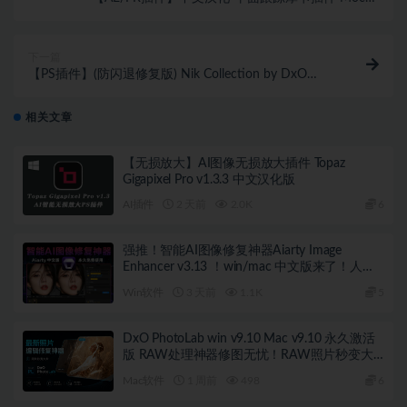
Pro 2026 v0.0 Win一键安装版下载
下一篇
【PS插件】(防闪退修复版) Nik Collection by DxO
8.3.0.1 WIN中文版
相关文章
【无损放大】AI图像无损放大插件 Topaz
Gigapixel Pro v1.3.3 中文汉化版
AI插件
2 天前
2.0K
6
强推！智能AI图像修复神器Aiarty Image
Enhancer v3.13 ！win/mac 中文版来了！人脸
恢复 一键模糊变清晰，无损放大去噪点！
Win软件
3 天前
1.1K
5
DxO PhotoLab win v9.10 Mac v9.10 永久激活
版 RAW处理神器修图无忧！RAW照片秒变大
片！
Mac软件
1 周前
498
6