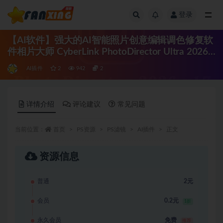
登录
全部
【AI软件】强大的AI智能照片创意编辑调色修复软
件相片大师 CyberLink PhotoDirector Ultra 2026
v17.1.1321.0 Win中文版
AI插件
2
942
2
详情介绍
评论建议
常见问题
当前位置：
首页
PS资源
PS滤镜
AI插件
正文
资源信息
普通
2元
会员
0.2元
1折
永久会员
免费
推荐