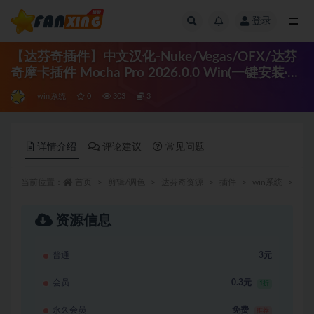
登录
全部
【达芬奇插件】中文汉化-Nuke/Vegas/OFX/达芬
奇摩卡插件 Mocha Pro 2026.0.0 Win(一键安装·免
费更新）
win系统
0
303
3
详情介绍
评论建议
常见问题
当前位置：
首页
剪辑/调色
达芬奇资源
插件
win系统
正
资源信息
普通
3元
会员
0.3元
1折
永久会员
免费
推荐