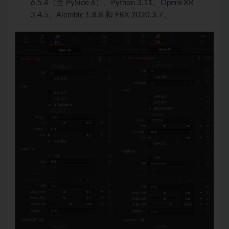
6.5.4（含 PySide 6）、Python 3.11、OpenEXR
3.4.5、Alembic 1.8.8 和 FBX 2020.3.7。