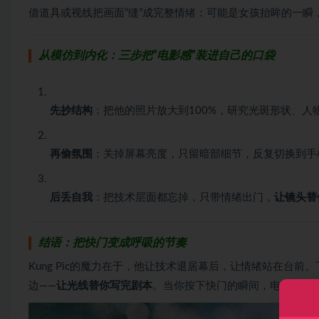
借道具或视线把画面“缝”成完整情绪：可能是女孩抬眸的一瞬
从模仿到内化：三步把“电影感”装进自己的口袋
先抄结构
：把他的照片放大到100%，研究光斑形状、人
再偷氛围
：关掉屏幕亮度，只留暗部细节，反复切换到手
后丢自我
：把技术层面都忘掉，只带情绪出门，
让镜头替
结语：把快门变成呼吸的节奏
Kung Pic的魔力在于，他让技术退居幕后，让情绪站在台
边——
让光线替你写完剧本
。当你按下快门的瞬间，电影已经