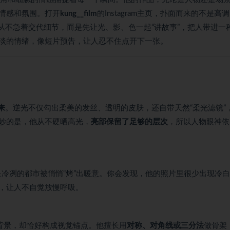
情感和氛围。打开
kung__film
的Instagram主页，扑面而来的不是高
的镜头从不急着交代细节，而是先让光、影、色一起“讲故事”，把人带进一
淡的情绪，像短片预告，让人忍不住点开下一张。
来
。逆光不仅勾出柔美的发丝、透明的皮肤，还自带天然“柔光滤镜”
妙的是，他从不硬晒高光，
亮部保留了足够的层次
，所以人物眼神依
冷冽的都市被悄悄“烤”出暖意。你会发现，他的照片里很少出现冷
，让人不自觉放慢呼吸。
背景，却恰好构成视觉锚点。他擅长用
对称、对角线或三分法
做骨架