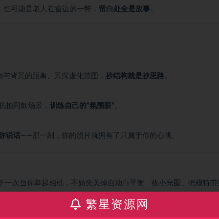
，也可能是老人在窗边的一瞥，
留白处全是故事
。
物与背景的距离、景深虚化范围，
抄结构就是抄思路
。
机拍同款场景，
训练自己的“氛围眼”
。
你说话
——那一刻，你的照片就拥有了只属于你的心跳。
前。下一次当你举起相机，不妨先关掉自动白平衡、收小光圈、把模特带
开机，而你就是唯一的导演。
繁星资源网