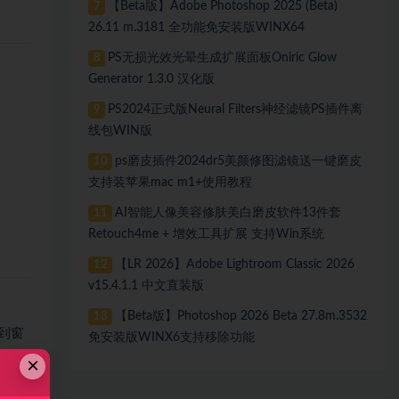
【Beta版】Adobe Photoshop 2025 (Beta)
7
26.11 m.3181 全功能免安装版WINX64
PS无损光效光晕生成扩展面板Oniric Glow
8
Generator 1.3.0 汉化版
PS2024正式版Neural Filters神经滤镜PS插件离
9
线包WIN版
ps磨皮插件2024dr5美颜修图滤镜送一键磨皮
10
支持装苹果mac m1+使用教程
AI智能人像美容修肤美白磨皮软件13件套
11
Retouch4me + 增效工具扩展 支持Win系统
【LR 2026】Adobe Lightroom Classic 2026
12
v15.4.1.1 中文直装版
【Beta版】Photoshop 2026 Beta 27.8m.3532
13
到窗
免安装版WINX6支持移除功能
×