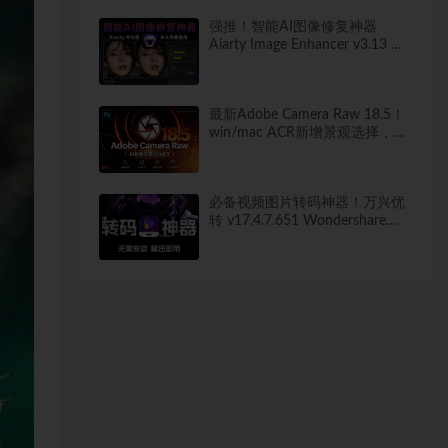
强推！智能AI图像修复神器
Aiarty Image Enhancer v3.13 ！
win/mac 中文版来了！人脸恢复
一键模糊变清晰，无损放大去噪
点！
最新Adobe Camera Raw 18.5！
win/mac ACR新增景观选择，干
扰人物移除等！独立安装版！ 赠
送：Adobe DNG Converter 相机
照片转换工具
必备视频图片转码神器！万兴优
转 v17.4.7.651 Wondershare
UniConverter 便携版 新增新增视
频AI增强 无需安装 解压即用