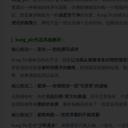
透露出一种难得的纯净与温暖，仿佛能够触摸到每一个细微的
比，而是像傍晚阳光一样
温柔而干净
的光晕。Kung Pic
浸式的氛围
里。哪怕只是一张生活感十足的街拍，也能读出淡
kung_pic作品风格解析：
核心技法一：逆光——把轮廓写成诗
Kung Pic最标志性的手法，就是
让光线从被摄者身后悄悄溜进
景散落的光斑像
被时间晕开的糖浆
，把画面甜度瞬间拉满。更
晰，故事感因此得以延续。
核心技法二：暖调——给情绪加一层“毛茸茸”的滤镜
后期调色时，他把
色温往橙-黄方向微偏
，却不过度饱和，于是
连阴影都带着
微妙的金黄
，像给每帧画面加了一层柔焦毛玻璃
核心技法三：极简构图——把世界删到不能再删
Kung Pic坚信
“少即是多”
。画面里常只留人物、一抹光、一点