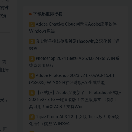
调的对
下载热度排行榜
种
沉
Adobe Creative Cloud创意云Adobe应用软件
1
Windows系统
真实影子投影倒影神器shadowify2 汉化版「送
2
教程」
Photoshop 2024 (Beta) v 25.4.0(2426) WIN系
3
，前
统直装破解版
旧清
Adobe Photoshop 2023 v24.7.0/ACR15.4.1
4
(PS2023) WINX64+神经滤镜+AI生成功能
【正式版】Adobe又更新了！Photoshop正式版
5
白光，
2026 v27.8 PS一键直装版！去盗版弹窗！移除工
具可用！全新ACR！支持Win
Topaz Photo AI 3.1.3 中文版 Topaz放大降噪锐
6
化插件+模型 WINX64
，再