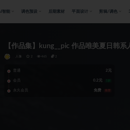
AI智能
调色预设
后期素材
平面设计
剪辑/调色
【作品集】kung__pic 作品唯美夏日韩
人像
2
465
2
普通
2元
会员
0.2元
1折
永久会员
免费
推荐