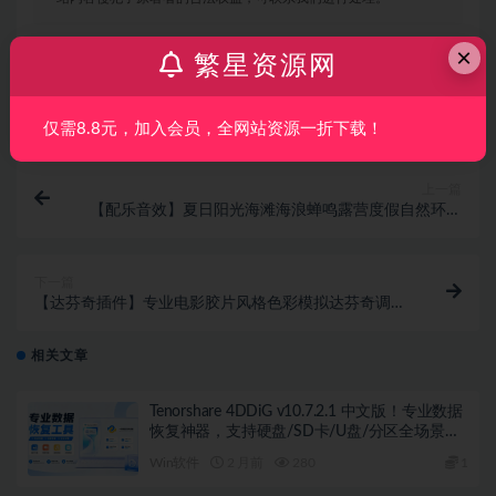
×
繁星资源网
打赏
收藏
海报
链接
仅需8.8元，加入会员，全网站资源一折下载！
上一篇
【配乐音效】夏日阳光海滩海浪蝉鸣露营度假自然环境
生活场景电影广告配乐音效 Artlist – Summer
下一篇
【达芬奇插件】专业电影胶片风格色彩模拟达芬奇调色
插件 RapidGrade v1.6.6 Win汉化版
相关文章
Tenorshare 4DDiG v10.7.2.1 中文版！专业数据
恢复神器，支持硬盘/SD卡/U盘/分区全场景恢
复
Win软件
2 月前
280
1