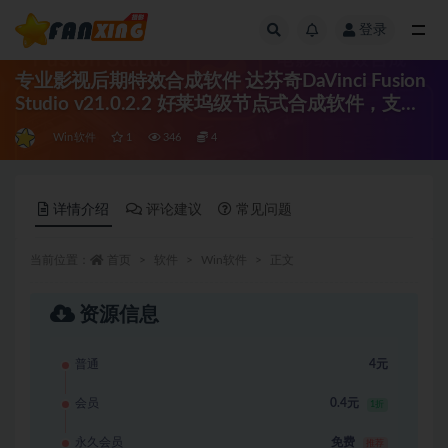
登录
全部
专业影视后期特效合成软件 达芬奇DaVinci Fusion
Studio v21.0.2.2 好莱坞级节点式合成软件，支持
3D/VR/粒子特效
Win软件
1
346
4
详情介绍
评论建议
常见问题
当前位置：
首页
软件
Win软件
正文
资源信息
普通
4元
会员
0.4元
1折
永久会员
免费
推荐