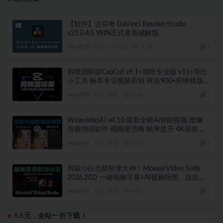
【软件】达芬奇 DaVinci Resolve Studio
v21.0.4.5 WIN正式直装破解版
Win软件
11 小时前
3.2K
5
剪映国际版CapCut v9.1+剪映专业版 v11+导出
小工具 畅享专业视频剪辑 再送900+剪映模版
win/安卓
Win软件
1 周前
1.4K
5
WinxvideoAI v4.10 最新全能Ai智能视频 图像
音频增强软件 模糊变清晰 帧率提升 4K画质 视
频转换 支持B站视频解析下载
Win软件
1 周前
761
6
剪辑小白也能秒变大神！Movavi Video Suite
2026.20.0 一键视频字幕+AI视频抠图，这款视
频剪辑软件太香了！
Win软件
2 周前
958
3
6.6元，全站一折下载！