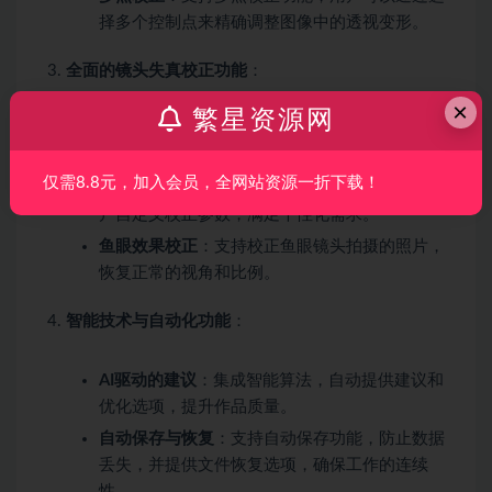
择多个控制点来精确调整图像中的透视变形。
全面的镜头失真校正功能
：
×
繁星资源网
自动失真校正
：根据相机和镜头型号自动应用相
应的失真校正参数，确保图像的准确性。
仅需8.8元，加入会员，全网站资源一折下载！
手动失真校正
：提供手动失真校正工具，允许用
户自定义校正参数，满足个性化需求。
鱼眼效果校正
：支持校正鱼眼镜头拍摄的照片，
恢复正常的视角和比例。
智能技术与自动化功能
：
AI驱动的建议
：集成智能算法，自动提供建议和
优化选项，提升作品质量。
自动保存与恢复
：支持自动保存功能，防止数据
丢失，并提供文件恢复选项，确保工作的连续
性。