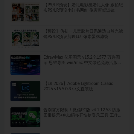
【PS/LR预设】婚礼电影感婚礼人像 跟拍纪
实PS/LR预设小红书网红 像素蛋糕滤镜
【预设】仿初一儿童胶片日系通透自然光滤
镜PS/LR预设剪映LUT像素蛋糕滤镜
EdrawMax 亿图图示 v15.2.9.1577 万兴图
示 思维导图 win/mac 中文绿色免激活版
260+图表类型，导出无水印！
【LR 2026】Adobe Lightroom Classic
2026 v15.5.0.8 中文直装版
告别官方限制！微信PC版 v4.1.12.53 防撤
回带提示+免扫码多开快捷登录工具 工作生
活两不误