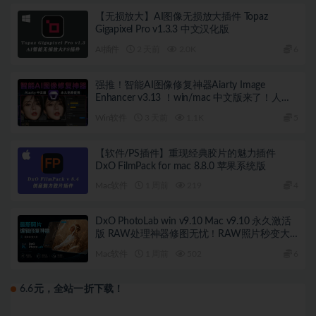
【无损放大】AI图像无损放大插件 Topaz
Gigapixel Pro v1.3.3 中文汉化版
AI插件
2 天前
2.0K
6
强推！智能AI图像修复神器Aiarty Image
Enhancer v3.13 ！win/mac 中文版来了！人脸
恢复 一键模糊变清晰，无损放大去噪点！
Win软件
3 天前
1.1K
5
【软件/PS插件】重现经典胶片的魅力插件
DxO FilmPack for mac 8.8.0 苹果系统版
Mac软件
1 周前
219
4
DxO PhotoLab win v9.10 Mac v9.10 永久激活
版 RAW处理神器修图无忧！RAW照片秒变大
片！
Mac软件
1 周前
502
6
6.6元，全站一折下载！