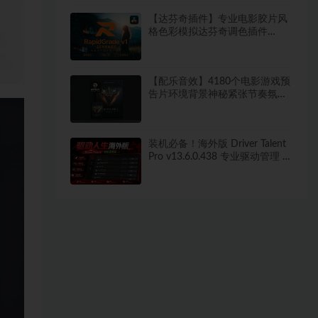
【达芬奇插件】专业电影胶片风
格色彩模拟达芬奇调色插件
RapidGrade v1.7.0 Win汉化版
【配乐音效】4180个电影游戏预
告片环境背景神秘紧张节奏氛围
配乐音效 Keepforest –
WILDHUNT: Savage Ritual
Tension
装机必备！海外版 Driver Talent
Pro v13.6.0.438 专业驱动管理 告
别广告烦恼 绿色便携免安装版