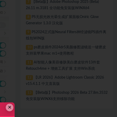
【Beta版】Adobe Photoshop 2025 (Beta)
7
26.11 m.3181 全功能免安装版WINX64
PS无损光效光晕生成扩展面板Oniric Glow
8
Generator 1.3.0 汉化版
PS2024正式版Neural Filters神经滤镜PS插件离
9
线包WIN版
ps磨皮插件2024dr5美颜修图滤镜送一键磨皮
10
支持装苹果mac m1+使用教程
AI智能人像美容修肤美白磨皮软件13件套
11
Retouch4me + 增效工具扩展 支持Win系统
【LR 2026】Adobe Lightroom Classic 2026
12
v15.4.1.1 中文直装版
【Beta版】Photoshop 2026 Beta 27.8m.3532
13
免安装版WINX6支持移除功能
×