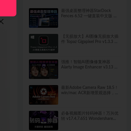
最强桌面整理神器StarDock
Fences 6.52 一键直装中文版 秒
打造清爽桌面！
【无损放大】AI图像无损放大插
件 Topaz Gigapixel Pro v1.3.3 中
文汉化版
强推！智能AI图像修复神器
Aiarty Image Enhancer v3.13 ！
win/mac 中文版来了！人脸恢复
一键模糊变清晰，无损放大去噪
点！
最新Adobe Camera Raw 18.5！
win/mac ACR新增景观选择，干
扰人物移除等！独立安装版！ 赠
送：Adobe DNG Converter 相机
照片转换工具
必备视频图片转码神器！万兴优
转 v17.4.7.651 Wondershare
UniConverter 便携版 新增新增视
频AI增强 无需安装 解压即用