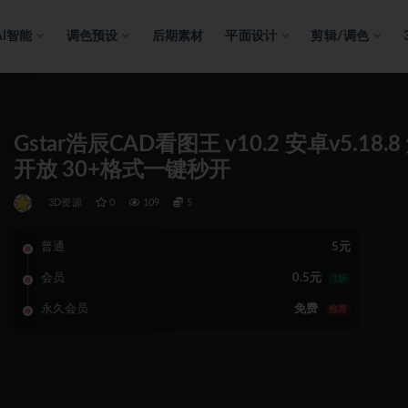
AI智能
调色预设
后期素材
平面设计
剪辑/调色
Gstar浩辰CAD看图王 v10.2 安卓v5.1
开放 30+格式一键秒开
3D资源
0
109
5
普通
5元
会员
0.5元
1折
永久会员
免费
推荐