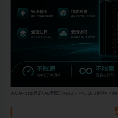
06004–Gstar浩辰CAD看图王 v10.2 安卓v5.18.8 解锁
仅