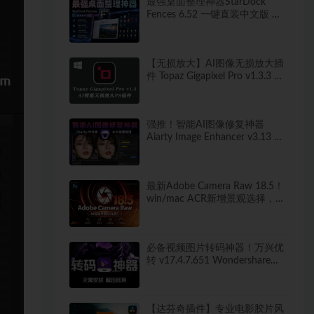
最强桌面整理神器StarDock
Fences 6.52 一键直装中文版 秒
打造清爽桌面！
【无损放大】AI图像无损放大插
件 Topaz Gigapixel Pro v1.3.3 中
文汉化版
强推！智能AI图像修复神器
Aiarty Image Enhancer v3.13 ！
win/mac 中文版来了！人脸恢复
一键模糊变清晰，无损放大去噪
点！
最新Adobe Camera Raw 18.5！
win/mac ACR新增景观选择，干
扰人物移除等！独立安装版！ 赠
送：Adobe DNG Converter 相机
照片转换工具
必备视频图片转码神器！万兴优
转 v17.4.7.651 Wondershare
UniConverter 便携版 新增新增视
频AI增强 无需安装 解压即用
【达芬奇插件】专业电影胶片风