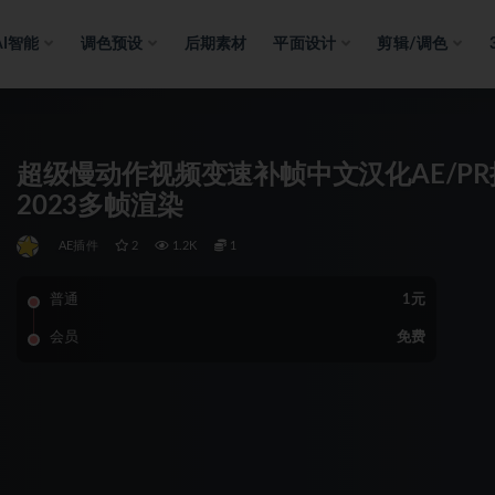
AI智能
调色预设
后期素材
平面设计
剪辑/调色
超级慢动作视频变速补帧中文汉化AE/PR插件 Tw
2023多帧渲染
AE插件
2
1.2K
1
普通
1元
会员
免费