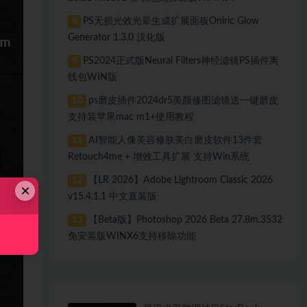
PS无损光效光晕生成扩展面板Oniric Glow
8
Generator 1.3.0 汉化版
PS2024正式版Neural Filters神经滤镜PS插件离
9
线包WIN版
ps磨皮插件2024dr5美颜修图滤镜送一键磨皮
10
支持装苹果mac m1+使用教程
AI智能人像美容修肤美白磨皮软件13件套
11
Retouch4me + 增效工具扩展 支持Win系统
【LR 2026】Adobe Lightroom Classic 2026
12
×
v15.4.1.1 中文直装版
【Beta版】Photoshop 2026 Beta 27.8m.3532
13
免安装版WINX6支持移除功能