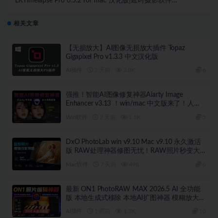
LRTimelapse Pro 6.5.2 for mac 汉化版|延时摄影软件
LRT中文版
相关文章
【无损放大】AI图像无损放大插件 Topaz
Gigapixel Pro v1.3.3 中文汉化版
AI插件
2 天前
2.0K
6
强推！智能AI图像修复神器Aiarty Image
Enhancer v3.13 ！win/mac 中文版来了！人脸
恢复 一键模糊变清晰，无损放大去噪点！
Win软件
2 天前
1.1K
5
DxO PhotoLab win v9.10 Mac v9.10 永久激活
版 RAW处理神器修图无忧！RAW照片秒变大
片！
Mac软件
7 天前
498
6
最新 ON1 PhotoRAW MAX 2026.5 AI 全功能
版 本地生成式移除 本地AI扩图神器 模糊放大！
AI天空 滤镜调色 本地离线 完全免费
AI插件
1 周前
1.3K
10