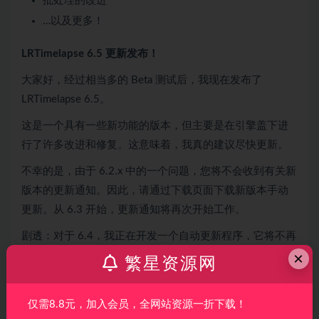
批处理的改进
…以及更多！
LRTimelapse 6.5 更新发布！
大家好，经过相当多的 Beta 测试后，我现在发布了
LRTimelapse 6.5。
这是一个具有一些新功能的版本，但主要是在引擎盖下进
行了许多改进和修复。这意味着，我真的建议尽快更新。
不幸的是，由于 6.2.x 中的一个问题，您将不会收到有关新
版本的更新通知。因此，请通过下载页面下载新版本手动
更新。从 6.3 开始，更新通知将再次开始工作。
剧透：对于 6.4，我正在开发一个自动更新程序，它将不再
×
需要您手动下载更新。我很快就会发布测试版，所以请务
繁星资源网
必订阅新的测试版更新频道：
当您首次启动 LRT 6.3 时，系统会询问您是否希望除了有
仅需8.8元，加入会员，全网站资源一折下载！