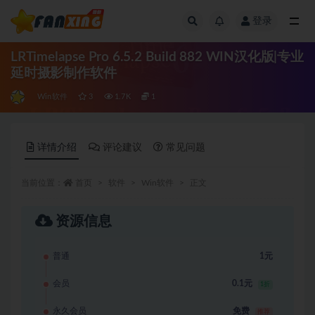
登录
全部
LRTimelapse Pro 6.5.2 Build 882 WIN汉化版|专业
延时摄影制作软件
Win软件
3
1.7K
1
详情介绍
评论建议
常见问题
当前位置：
首页
软件
Win软件
正文
资源信息
普通
1元
会员
0.1元
1折
永久会员
免费
推荐