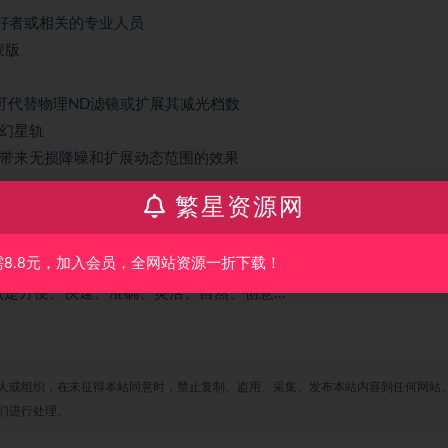
摄影爱好者或相关的专业人员
蒙版
可代替物理ND滤镜或扩展其减光档数
幻星轨
带来无损降噪和扩展动态范围的效果
繁星资源网
一定程度上可代替物理GND滤镜或弥补其缺憾
)进行针对性的精细调整，同时降低后期带来的图像质量损失
需8.8元，加入会员，全网站资源一折下载！
，免去手工操作的繁琐
，优点是方便、快速、准确、灵活、自然、创意…
人或组织，在未征得本站同意时，禁止复制、盗用、采集、发布本站内容到任何网站
们进行处理。