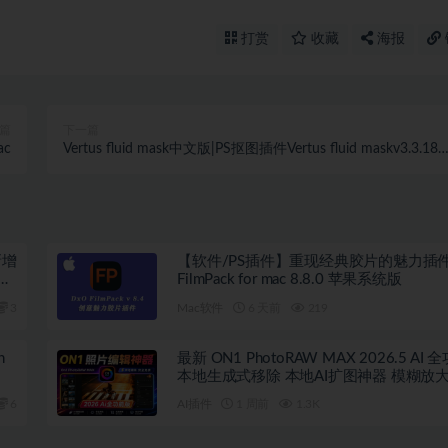
打赏
收藏
海报
篇
下一篇
ac
Vertus fluid mask中文版|PS抠图插件Vertus fluid maskv3.3.18
化版
新增
【软件/PS插件】重现经典胶片的魅力插件 
FilmPack for mac 8.8.0 苹果系统版
3
Mac软件
6 天前
219
n
最新 ON1 PhotoRAW MAX 2026.5 AI
本地生成式移除 本地AI扩图神器 模糊放大
空 滤镜调色 本地离线 完全免费
6
AI插件
1 周前
1.3K