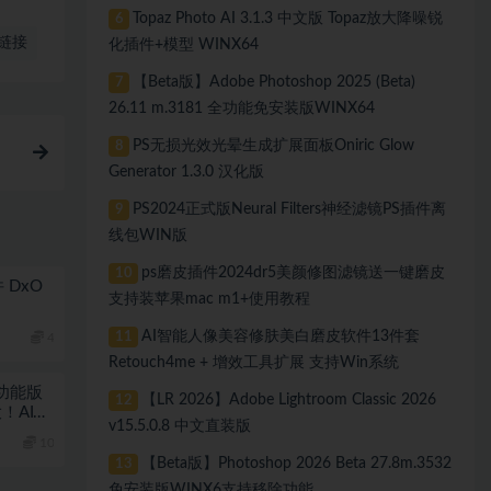
Topaz Photo AI 3.1.3 中文版 Topaz放大降噪锐
6
链接
化插件+模型 WINX64
【Beta版】Adobe Photoshop 2025 (Beta)
7
26.11 m.3181 全功能免安装版WINX64
PS无损光效光晕生成扩展面板Oniric Glow
8
汉
Generator 1.3.0 汉化版
PS2024正式版Neural Filters神经滤镜PS插件离
9
线包WIN版
ps磨皮插件2024dr5美颜修图滤镜送一键磨皮
10
DxO
支持装苹果mac m1+使用教程
AI智能人像美容修肤美白磨皮软件13件套
11
4
Retouch4me + 增效工具扩展 支持Win系统
 全功能版
【LR 2026】Adobe Lightroom Classic 2026
12
！AI天
v15.5.0.8 中文直装版
10
【Beta版】Photoshop 2026 Beta 27.8m.3532
13
免安装版WINX6支持移除功能