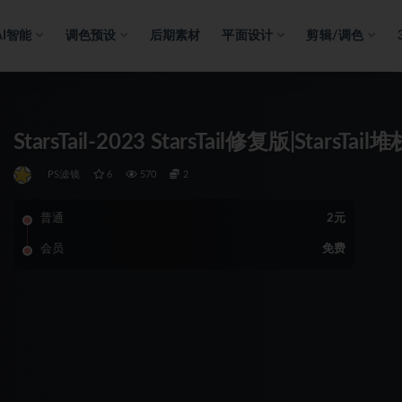
AI智能
调色预设
后期素材
平面设计
剪辑/调色
StarsTail-2023 StarsTail修复版|Star
PS滤镜
6
570
2
普通
2元
会员
免费