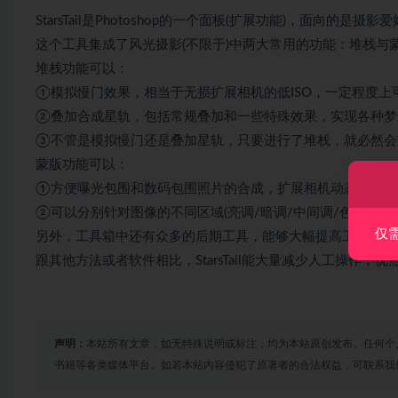
StarsTail是Photoshop的一个面板(扩展功能)，面向的是
这个工具集成了风光摄影(不限于)中两大常用的功能：堆栈与
堆栈功能可以：
①模拟慢门效果，相当于无损扩展相机的低ISO，一定程度上
②叠加合成星轨，包括常规叠加和一些特殊效果，实现各种梦
③不管是模拟慢门还是叠加星轨，只要进行了堆栈，就必然会
蒙版功能可以：
①方便曝光包围和数码包围照片的合成，扩展相机动态范围，
②可以分别针对图像的不同区域(亮调/暗调/中间调/色彩等
仅
另外，工具箱中还有众多的后期工具，能够大幅提高工作效率
跟其他方法或者软件相比，StarsTail能大量减少人工操作
声明：
本站所有文章，如无特殊说明或标注，均为本站原创发布。任何个
书籍等各类媒体平台。如若本站内容侵犯了原著者的合法权益，可联系我