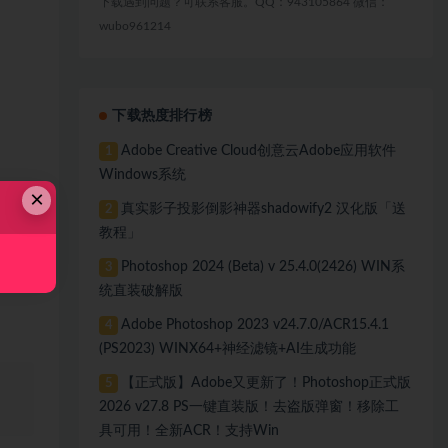
下载遇到问题？可联系客服。QQ：943105864 微信：
wubo961214
下载热度排行榜
Adobe Creative Cloud创意云Adobe应用软件
1
Windows系统
×
真实影子投影倒影神器shadowify2 汉化版「送
2
教程」
Photoshop 2024 (Beta) v 25.4.0(2426) WIN系
3
统直装破解版
Adobe Photoshop 2023 v24.7.0/ACR15.4.1
4
(PS2023) WINX64+神经滤镜+AI生成功能
【正式版】Adobe又更新了！Photoshop正式版
5
、
2026 v27.8 PS一键直装版！去盗版弹窗！移除工
具可用！全新ACR！支持Win