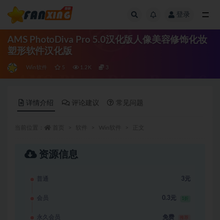
登录
全部
AMS PhotoDiva Pro 5.0汉化版人像美容修饰化妆
塑形软件汉化版
Win软件
5
1.2K
3
详情介绍
评论建议
常见问题
当前位置：
首页
软件
Win软件
正文
资源信息
普通
3元
会员
0.3元
1折
永久会员
免费
推荐