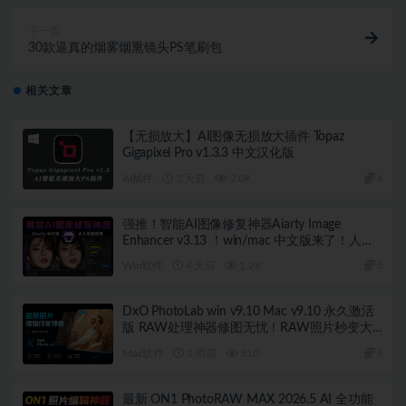
下一篇
30款逼真的烟雾烟熏镜头PS笔刷包
相关文章
【无损放大】AI图像无损放大插件 Topaz
Gigapixel Pro v1.3.3 中文汉化版
AI插件
3 天前
2.0K
6
强推！智能AI图像修复神器Aiarty Image
Enhancer v3.13 ！win/mac 中文版来了！人脸
恢复 一键模糊变清晰，无损放大去噪点！
Win软件
4 天前
1.2K
5
DxO PhotoLab win v9.10 Mac v9.10 永久激活
版 RAW处理神器修图无忧！RAW照片秒变大
片！
Mac软件
1 周前
510
6
最新 ON1 PhotoRAW MAX 2026.5 AI 全功能