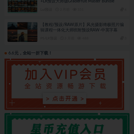
+LR预设大师版GradeFruit Master Bundle
Lut预设
2 月前
351
4
【教程/预设/RAW原片】风光摄影终极照片编
辑课程一体化大师班附预设RAW-中英字幕
PS/LR预设
3 月前
488
3
6.6元，全站一折下载！