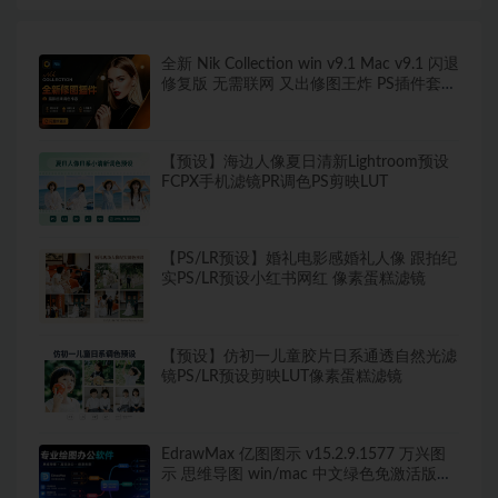
全新 Nik Collection win v9.1 Mac v9.1 闪退
修复版 无需联网 又出修图王炸 PS插件套装
中文解锁版 局部调色神器+预设库升级
【预设】海边人像夏日清新Lightroom预设
FCPX手机滤镜PR调色PS剪映LUT
【PS/LR预设】婚礼电影感婚礼人像 跟拍纪
实PS/LR预设小红书网红 像素蛋糕滤镜
【预设】仿初一儿童胶片日系通透自然光滤
镜PS/LR预设剪映LUT像素蛋糕滤镜
EdrawMax 亿图图示 v15.2.9.1577 万兴图
示 思维导图 win/mac 中文绿色免激活版
260+图表类型，导出无水印！