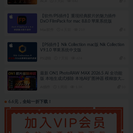
ACR
3 天前
642
3
换工具
【软件/PS插件】重现经典胶片的魅力插件
DxO FilmPack for mac 8.8.0 苹果系统版
Mac软件
6 天前
219
4
【PS插件】Nik Collection mac版 Nik Collection
V9.1.0 苹果系统中文版
PS滤镜
7 天前
624
6
最新 ON1 PhotoRAW MAX 2026.5 AI 全功能
版 本地生成式移除 本地AI扩图神器 模糊放大！
AI天空 滤镜调色 本地离线 完全免费
AI插件
1 周前
1.3K
10
6.6元，全站一折下载！