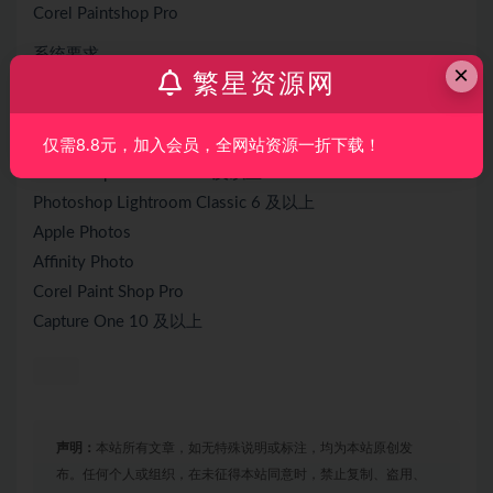
Corel Paintshop Pro
系统要求
×
繁星资源网
Windows 10、11
可选集成
Photoshop CS6 及以上
仅需8.8元，加入会员，全网站资源一折下载！
Photoshop Elements 14 及以上
Photoshop Lightroom Classic 6 及以上
Apple Photos
Affinity Photo
Corel Paint Shop Pro
Capture One 10 及以上
声明：
本站所有文章，如无特殊说明或标注，均为本站原创发
布。任何个人或组织，在未征得本站同意时，禁止复制、盗用、