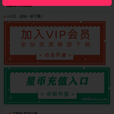
RAW原片
2 年前
1.0K
2
6.6元，全站一折下载！