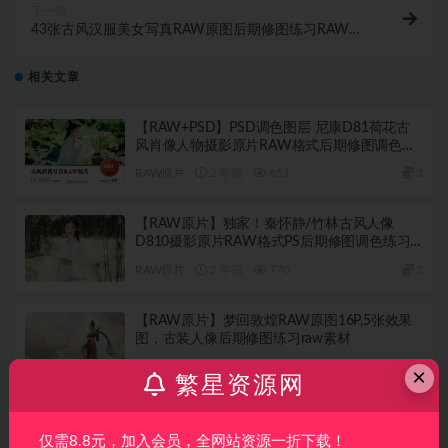
下一篇
43张古风汉服美女写真RAW原图后期修图练习RAW素
材
相关文章
【RAW+PSD】PSD调色图层 尼康D81荷花古
风肖像人物摄影原片RAW格式后期修图调色练
习素材
RAW原片
2 年前
651
3
【RAW原片】独家！秦怀静/竹林古风人像
D810摄影原片RAW格式PS后期修图调色练习
素材
RAW原片
2 年前
770
2
【RAW原片】梦回敦煌RAW原图16P,5张效果
图，古装人像后期修图练习raw素材
RAW原片
2 年前
887
2
×
繁星资源网
【RAW原片】15张优雅中国风旗袍美女人像
RAW原图素材,佳能CR2格式
仅需8.8元，加入会员，全网站资源一折下载！