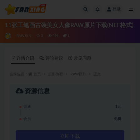
登录
全部
11张工笔画古装美女人像RAW原片下载(NEF格式)
RAW原片
3
424
1
详情介绍
评论建议
常见问题
当前位置：
首页
摄影教程
RAW原片
正文
资源信息
普通
1元
会员
免费
立即下载