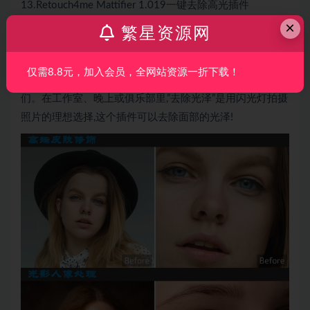
13.Retouch4me Mattifier 1.019一键去除高光插件
(
2023.10.10新增
)
×
繁星资源网
更完美。在皮肤上变柔和。触摸4我的矩阵显示器会自动地
在脸上的皮肤区域上留下光泽并修复它们。触摸4我的矩阵
仅需8.8元，加入会员，全网站资源一折下载！
显示器会自动地在脸上的皮肤区域上留下光泽并修复它
们。在工作室、晚上或俱乐部里,”去除光泽”是用闪光灯拍摄
照片的理想选择,这个插件可以去除面部的光泽!