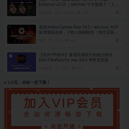
Enhancer v3.13 ！win/mac 中文版来了！人脸
恢复 一键模糊变清晰，无损放大去噪点！
Win软件
22 小时前
1.0K
5
最新Adobe Camera Raw 18.5！win/mac ACR
新增景观选择，干扰人物移除等！独立安装
版！ 赠送：Adobe DNG Converter 相机照片转
ACR
1 天前
465
3
换工具
【软件/PS插件】重现经典胶片的魅力插件
DxO FilmPack for mac 8.8.0 苹果系统版
Mac软件
5 天前
214
4
6.6元，全站一折下载！