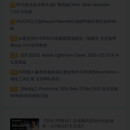
PS无损光效光晕生成扩展面板Oniric Glow Generator
8
1.3.0 汉化版
PS2024正式版Neural Filters神经滤镜PS插件离线包WIN
9
版
ps磨皮插件2024dr5美颜修图滤镜送一键磨皮 支持装苹
10
果mac m1+使用教程
【LR 2026】Adobe Lightroom Classic 2026 v15.5.0.8 中
11
文直装版
AI智能人像美容修肤美白磨皮软件13件套Retouch4me +
12
增效工具扩展 支持Win系统
【Beta版】Photoshop 2026 Beta 27.8m.3532 免安装版
13
WINX6支持移除功能
【剪映/PR教程】影视飓风剪辑全能必修
课：从0基础到专业成片