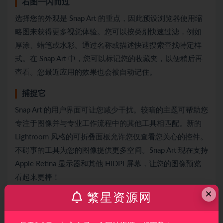
右图一闪而过
选择您的外观是 Snap Art 的重点，因此预设浏览器使用缩
略图来获得更多视觉体验。您可以按类别快速过滤，例如
厚涂、蜡笔或水彩。通过名称或描述快速搜索查找特定样
式。在 Snap Art 中，您可以标记您的收藏夹，以便稍后再
查看。您最近应用的效果也会被自动记住。
捕捉它
Snap Art 的用户界面可让您减少干扰。较暗的主题可帮助您
专注于图像并与专业工作流程中的其他工具相匹配。新的
Lightroom 风格的可折叠面板允许您仅查看您关心的控件。
不碍事的工具为您的图像提供更多空间。Snap Art 现在支持
Apple Retina 显示器和其他 HiDPI 屏幕，让您的图像预览
看起来更棒！
×
繁星资源网
工作流程的多功能性
无论您的工作流程如何，Snap Art 4 都能完美融入其中。它