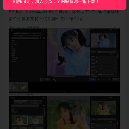
仅需8.8元，加入会员，全网站资源一折下载！
与 Exposure、Photoshop 和 Lightroom 无缝集成。Snap
Art 也可作为独立应用程序使用。这有助于您快速批量处理
多个图像并支持不使用插件的工作流程。