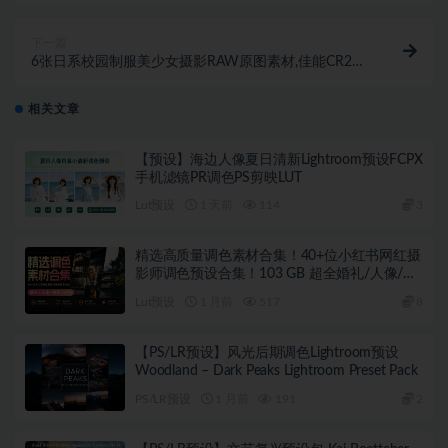
下一篇
6张日系校园制服美少女摄影RAW原图素材,佳能CR2格
式
相关文章
【预设】海边人像夏日清新Lightroom预设FCPX
手机滤镜PR调色PS剪映LUT
Lut预设
1 天前
114
3
精选高质量调色素材合集！40+位小红书网红摄
影师调色预设合集！103 GB 超全婚礼/人像/风
光LUTS 含预设安装教程
Lut预设
1 月前
517
8
【PS/LR预设】风光后期调色Lightroom预设
Woodland – Dark Peaks Lightroom Preset Pack
PS/LR预设
1 月前
191
2