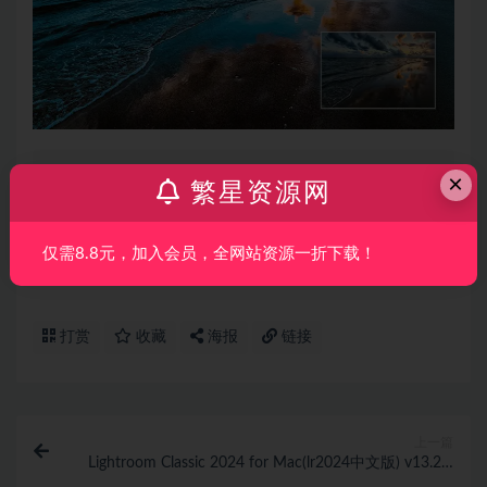
声明：
本站所有文章，如无特殊说明或标注，均为本站原创发
×
繁星资源网
布。任何个人或组织，在未征得本站同意时，禁止复制、盗用、
采集、发布本站内容到任何网站、书籍等各类媒体平台。如若本
仅需8.8元，加入会员，全网站资源一折下载！
站内容侵犯了原著者的合法权益，可联系我们进行处理。
打赏
收藏
海报
链接
上一篇
Lightroom Classic 2024 for Mac(lr2024中文版) v13.2.0
中文破解版