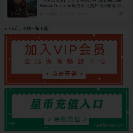
【PS/LR预设】文艺复兴预设包 Kai Boettcher
Master Collection 幽灵党-乌托邦-极乐世界-怀
旧包合集
PS/LR预设
2 月前
262
3
6.6元，全站一折下载！